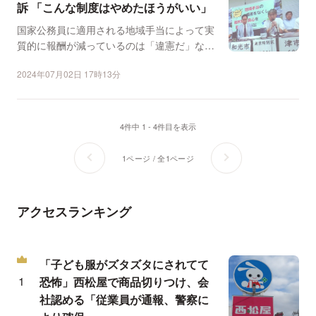
訴 「こんな制度はやめたほうがいい」
国家公務員に適用される地域手当によって実
質的に報酬が減っているのは「違憲だ」など
として、三重県・津地...
2024年07月02日 17時13分
4件中 1 - 4件目を表示
1ページ / 全1ページ
アクセスランキング
「子ども服がズタズタにされてて
恐怖」西松屋で商品切りつけ、会
社認める「従業員が通報、警察に