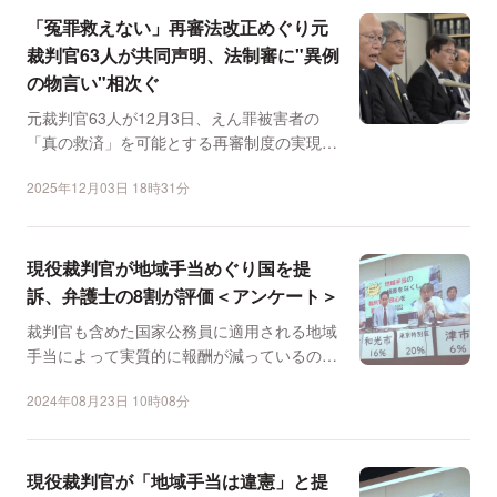
「冤罪救えない」再審法改正めぐり元
裁判官63人が共同声明、法制審に"異例
の物言い"相次ぐ
元裁判官63人が12月3日、えん罪被害者の
「真の救済」を可能とする再審制度の実現を
求める"異例"の共...
2025年12月03日 18時31分
現役裁判官が地域手当めぐり国を提
訴、弁護士の8割が評価＜アンケート＞
裁判官も含めた国家公務員に適用される地域
手当によって実質的に報酬が減っているのは
「違憲だ」などとして...
2024年08月23日 10時08分
現役裁判官が「地域手当は違憲」と提