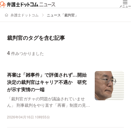
メニュー
弁護士ドットコム
ニュース「裁判官」
裁判官のタグを含む記事
4
件みつかりました
ニュースの新着順の一覧
再審は「雑事件」で評価されず…開始
決定の裁判官はキャリア不遇か 研究
が示す実情の一端
「裁判官ガチャの問題が議論されていませ
ん」 刑事裁判をやり直す「再審」制度の見直
しが進む中、成城大...
2026年04月16日 10時55分