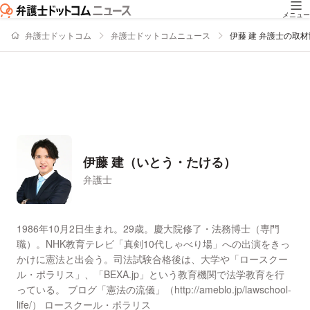
メニュー
弁護士ドットコム
弁護士ドットコムニュース
伊藤 建 弁護士の取
伊藤 建（いとう・たける）
弁護士
署名記事一覧
1986年10月2日生まれ。29歳。慶大院修了・法務博士（専門
職）。NHK教育テレビ「真剣10代しゃべり場」への出演をきっ
かけに憲法と出会う。司法試験合格後は、大学や「ロースクー
ル・ポラリス」、「BEXA.jp」という教育機関で法学教育を行
っている。 ブログ「憲法の流儀」（http://ameblo.jp/lawschool-
life/） ロースクール・ポラリス