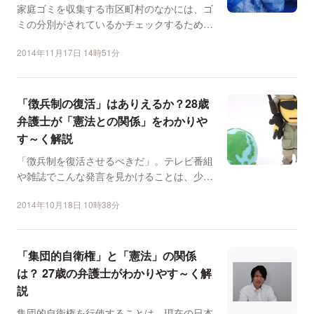
家庭ゴミを収集する市区町村のなかには、ゴ
ミの分別がされているかチェックするため
に、ゴミ袋を開封し、違...
2014年11月17日 14時51分
「徴兵制の復活」はありえるか？28歳
弁護士が「憲法との関係」をわかりや
す～く解説
「徴兵制を復活させるべきだ」。テレビ番組
や雑誌でこんな発言を見かけることは、少な
くない。論客や政治家...
2014年10月18日 10時38分
「集団的自衛権」と「憲法」の関係
は？ 27歳の弁護士がわかりやす～く解
説
集団的自衛権を行使することは、現在の日本