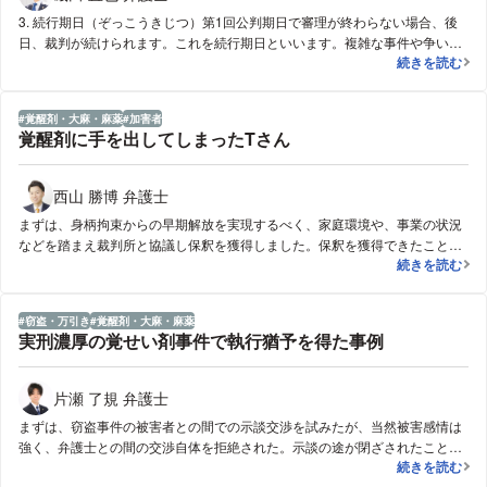
3. 続行期日（ぞっこうきじつ）第1回公判期日で審理が終わらない場合、後
日、裁判が続けられます。これを続行期日といいます。複雑な事件や争いの
刑事裁判の流
続きを読む
ある事件では、何度も続行期日が開かれ、証拠調べが続けられます。4. 論
告・弁論（ろんこく・べんろん）すべての証拠調べが終わると、裁判は最終
段階に入ります。○検察官の論告・求刑（ろんこく・きゅうけい）： 検察官
覚醒剤・大麻・麻薬
加害者
が、証拠調べの結果に基づき、被告人が有罪である理由を述べ（論告）、ど
覚醒剤に手を出してしまったTさん
のくらいの刑罰（懲役〇年、罰金〇円など）が相当であるかについての意見
を述べます（求刑）。○弁護人の最終弁論（さいしゅうべんろん）： 弁護人
が、証拠調べの結果に基づき、被告人に有利な事情（無罪であること、刑を
西山 勝博 弁護士
軽くすべき理由など）を主張し、検察官の主張に反論します。○被告人の最
まずは、身柄拘束からの早期解放を実現するべく、家庭環境や、事業の状況
終陳述（さいしゅうちんじゅつ）： 被告人本人が、最後に裁判所に対して自
などを踏まえ裁判所と協議し保釈を獲得しました。保釈を獲得できたことに
分の気持ちや意見を述べる機会が与えられます。5. 結審（けっしん）と判決
覚醒剤に手を出
続きを読む
より、Tさんは自身の事業に復帰することができ、早期の身柄解放ができた
（はんけつ）○被告人の最終陳述が終わると、裁判長が審理の終結（結審：
ことから従業員に事件のことを知られずにすみました。その後の公判でもT
けっしん）を宣言し、判決を言い渡す日（判決期日：はんけつきじつ）を指
さんが真摯に反省していることや、今後の監督や更生プランについて十分に
定します。○指定された判決期日に、裁判官が法廷で判決（有罪か無罪か、
窃盗・万引き
覚醒剤・大麻・麻薬
主張することで執行猶予付きの判決を獲得することができました。
有罪の場合はどのような刑罰か）を言い渡します。判決の主文（しゅぶん：
実刑濃厚の覚せい剤事件で執行猶予を得た事例
結論）と、その結論に至った理由（判決理由：はんけつりゆう）が述べられ
ます。6. 控訴・上告（こうそ・じょうこく）判決に不服がある場合、被告人
（弁護人）も検察官も、定められた期間内（通常は判決言い渡しの翌日から
片瀬 了規 弁護士
14日以内）に、上級の裁判所（高等裁判所や最高裁判所）に対して不服を申
まずは、窃盗事件の被害者との間での示談交渉を試みたが、当然被害感情は
し立てる（控訴・上告）ことができます。
強く、弁護士との間の交渉自体を拒絶された。示談の途が閉ざされたこと
実刑濃厚の覚
続きを読む
で、反省を示し更生環境を整える方針を固めた。単身生活だったが、起訴後