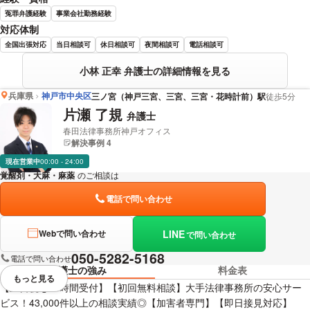
冤罪弁護経験
事業会社勤務経験
対応体制
全国出張対応
当日相談可
休日相談可
夜間相談可
電話相談可
小林 正幸 弁護士の詳細情報を見る
兵庫県
神戸市中央区
三ノ宮（神戸三宮、三宮、三宮・花時計前）駅
徒歩5分
片瀬 了規
弁護士
春田法律事務所神戸オフィス
解決事例 4
現在営業中
00:00 - 24:00
覚醒剤・大麻・麻薬
のご相談は
下記のリンクからお問い合わせください。
電話で問い合わせ
LINE
Webで問い合わせ
で問い合わせ
050-5282-5168
電話で問い合わせ
弁護士の強み
料金表
もっと見る
視覚的に省略されている要素を
【土日祝も24時間受付】【初回無料相談】大手法律事務所の安心サー
ビス！43,000件以上の相談実績◎【加害者専門】【即日接見対応】