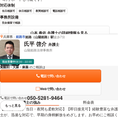
対応体制
当日相談可
休日相談可
夜間相談可
電話相談可
事務所設備
完全個室で相談
山本 春佑 弁護士の詳細情報を見る
兵庫県
姫路市
姫路（山陽姫路）駅
徒歩7分
氏平 啓介
弁護士
山陽姫路法律事務所
現在営業中
08:00 - 22:00
覚醒剤・大麻・麻薬
のご相談は
下記のリンクからお問い合わせください。
電話で問い合わせ
Webで問い合わせ
050-5281-9464
電話で問い合わせ
弁護士の強み
料金表
もっと見る
視覚的に省略されている要素を
【姫路駅５分／当日・夜間も柔軟対応】【即日接見可】経験豊富な弁護
士が、迅速な対応で、早期の身柄解放をめざします。お早めにご相談く