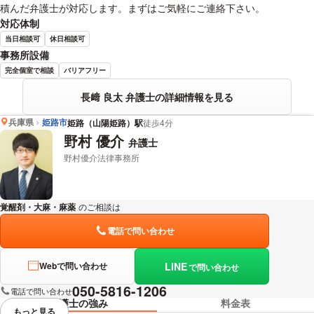
積んだ弁護士が対応します。まずはご気軽にご連絡下さい。
対応体制
当日相談可
休日相談可
事務所設備
完全個室で相談
バリアフリー
長﨑 良太 弁護士の詳細情報を見る
兵庫県
姫路市
姫路（山陽姫路）駅
徒歩4分
野村 優介
弁護士
野村優介法律事務所
覚醒剤・大麻・麻薬
のご相談は
下記のリンクからお問い合わせください。
電話で問い合わせ
LINE
Webで問い合わせ
で問い合わせ
050-5816-1206
電話で問い合わせ
弁護士の強み
料金表
もっと見る