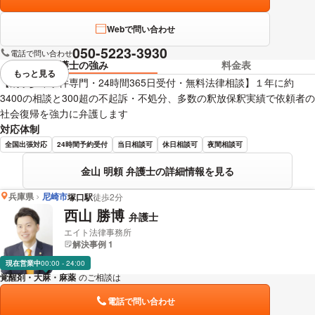
Webで問い合わせ
050-5223-3930
電話で問い合わせ
弁護士の強み
料金表
もっと見る
視覚的に省略されている要素を
【刑事少年事件専門・24時間365日受付・無料法律相談】１年に約
3400の相談と300超の不起訴・不処分、多数の釈放保釈実績で依頼者の
社会復帰を強力に弁護します
対応体制
全国出張対応
24時間予約受付
当日相談可
休日相談可
夜間相談可
金山 明頼 弁護士の詳細情報を見る
兵庫県
尼崎市
塚口駅
徒歩2分
西山 勝博
弁護士
エイト法律事務所
解決事例 1
現在営業中
00:00 - 24:00
覚醒剤・大麻・麻薬
のご相談は
下記のリンクからお問い合わせください。
電話で問い合わせ