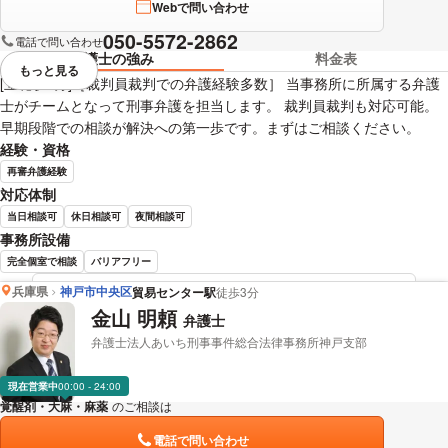
Webで問い合わせ
050-5572-2862
電話で問い合わせ
弁護士の強み
料金表
もっと見る
視覚的に省略されている要素を
[立花駅1分]［裁判員裁判での弁護経験多数］ 当事務所に所属する弁護
士がチームとなって刑事弁護を担当します。 裁判員裁判も対応可能。
早期段階での相談が解決への第一歩です。まずはご相談ください。
経験・資格
再審弁護経験
対応体制
当日相談可
休日相談可
夜間相談可
事務所設備
完全個室で相談
バリアフリー
兵庫県
神戸市中央区
貿易センター駅
徒歩3分
肥田 弘貴 弁護士の詳細情報を見る
金山 明頼
弁護士
弁護士法人あいち刑事事件総合法律事務所神戸支部
現在営業中
00:00 - 24:00
覚醒剤・大麻・麻薬
のご相談は
下記のリンクからお問い合わせください。
電話で問い合わせ