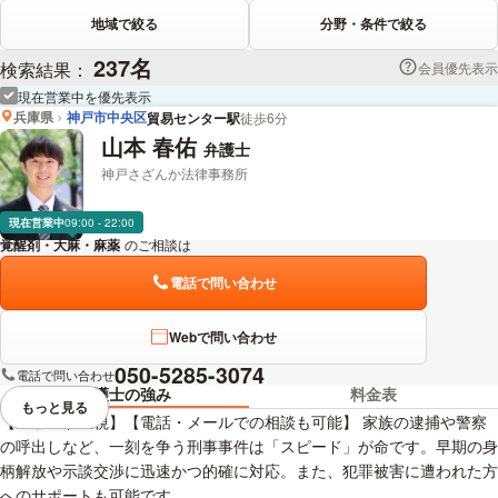
地域で絞る
分野・条件で絞る
237名
検索結果：
会員優先表示
現在営業中を優先表示
兵庫県
神戸市中央区
貿易センター駅
徒歩6分
山本 春佑
弁護士
神戸さざんか法律事務所
現在営業中
09:00 - 22:00
覚醒剤・大麻・麻薬
のご相談は
下記のリンクからお問い合わせください。
電話で問い合わせ
Webで問い合わせ
050-5285-3074
電話で問い合わせ
弁護士の強み
料金表
もっと見る
視覚的に省略されている要素を
【スピード重視】【電話・メールでの相談も可能】 家族の逮捕や警察
の呼出しなど、一刻を争う刑事事件は「スピード」が命です。早期の身
柄解放や示談交渉に迅速かつ的確に対応。また、犯罪被害に遭われた方
へのサポートも可能です。