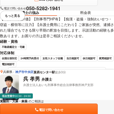
050-5282-1941
電話で問い合わせ
弁護士の強み
料金表
もっと見る
視覚的に省略されている要素を
【☆口コミ高評価】【刑事専門HP有】【痴漢・盗撮・強制わいせつ・
窃盗・横領等に注力】【弁護士費用にこだわり】ご家族が突然、逮捕さ
れた場合でもできる限り早期の釈放を目指します。示談活動の経験も多
数あります。お困りの方は是非ご相談くださいませ。
経験・資格
不動産鑑定士・宅建
対応体制
全国出張対応
24時間予約受付
女性スタッフ在籍
当日相談可
休日相談可
夜間相談可
電話相談可
兵庫県
神戸市中央区
貿易センター駅
徒歩3分
金﨑 正行 弁護士の詳細情報を見る
呉 孝男
弁護士
弁護士法人あいち刑事事件総合法律事務所神戸支部
現在営業中
00:00 - 24:00
覚醒剤・大麻・麻薬
のご相談は
下記のリンクからお問い合わせください。
電話で問い合わせ