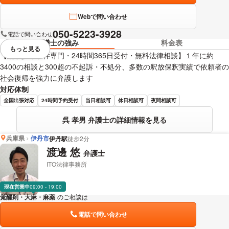
Webで問い合わせ
050-5223-3928
電話で問い合わせ
弁護士の強み
料金表
もっと見る
視覚的に省略されている要素を
【刑事少年事件専門・24時間365日受付・無料法律相談】１年に約
3400の相談と300超の不起訴・不処分、多数の釈放保釈実績で依頼者の
社会復帰を強力に弁護します
対応体制
全国出張対応
24時間予約受付
当日相談可
休日相談可
夜間相談可
呉 孝男 弁護士の詳細情報を見る
兵庫県
伊丹市
伊丹駅
徒歩2分
渡邊 悠
弁護士
ITO法律事務所
現在営業中
09:00 - 19:00
覚醒剤・大麻・麻薬
のご相談は
下記のリンクからお問い合わせください。
電話で問い合わせ