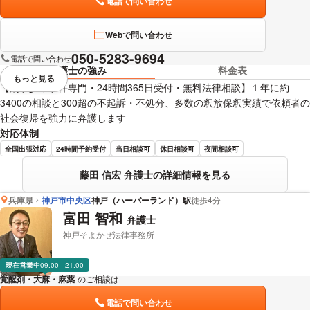
電話で問い合わせ
Webで問い合わせ
050-5283-9694
電話で問い合わせ
弁護士の強み
料金表
もっと見る
視覚的に省略されている要素を
【刑事少年事件専門・24時間365日受付・無料法律相談】１年に約
3400の相談と300超の不起訴・不処分、多数の釈放保釈実績で依頼者の
社会復帰を強力に弁護します
対応体制
全国出張対応
24時間予約受付
当日相談可
休日相談可
夜間相談可
藤田 信宏 弁護士の詳細情報を見る
兵庫県
神戸市中央区
神戸（ハーバーランド）駅
徒歩4分
富田 智和
弁護士
神戸そよかぜ法律事務所
現在営業中
09:00 - 21:00
覚醒剤・大麻・麻薬
のご相談は
下記のリンクからお問い合わせください。
電話で問い合わせ