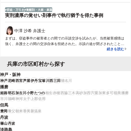
速やかに保釈し、実家へ転居を行い、両親の監督下へ生活環境を移した。加
えて、依頼者には薬物依存傾向がみられたため、依存症脱却支援機関へ弁護
窃盗・万引き
覚醒剤・大麻・麻薬
人から連絡を図り、集団ミーティング・カウンセリングのため定期的に通所
実刑濃厚の覚せい剤事件で執行猶予を得た事例
を継続した。公判期日には、情状証人として母親、支援施設職員に出廷いた
だき、依頼者の更生環境と今後の更生可能性について証言いただきました。
中澤 沙希 弁護士
まずは、窃盗事件の被害者との間での示談交渉を試みたが、当然被害感情は
強く、弁護士との間の交渉自体を拒絶された。示談の途が閉ざされたこと
実刑濃厚の覚
続きを読む
で、反省を示し更生環境を整える方針を固めた。単身生活だったが、起訴後
速やかに保釈し、実家へ転居を行い、両親の監督下へ生活環境を移した。加
えて、依頼者には薬物依存傾向がみられたため、依存症脱却支援機関へ弁護
兵庫の市区町村から探す
人から連絡を図り、集団ミーティング・カウンセリングのため定期的に通所
を継続した。公判期日には、情状証人として母親、支援施設職員に出廷いた
神戸・阪神
だき、依頼者の更生環境と今後の更生可能性について証言いただきました。
神戸
尼崎
西宮
芦屋
伊丹
宝塚
川西
三田
猪名川
播磨
姫路
明石
加古川
小野
たつの
相生
赤穂
西脇
三木
高砂
加西
宍粟
加東
多可
稲美
播磨
市川
福崎
神河
太子
上郡
佐用
但馬
豊岡
養父
朝来
香美
新温泉
丹波
篠山
丹波
淡路島