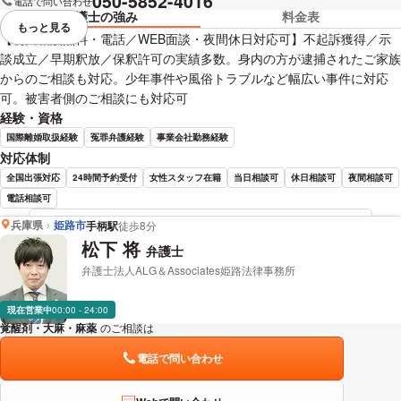
050-5852-4016
電話で問い合わせ
弁護士の強み
料金表
もっと見る
視覚的に省略されている要素を
【初回相談無料・電話／WEB面談・夜間休日対応可】不起訴獲得／示
談成立／早期釈放／保釈許可の実績多数。身内の方が逮捕されたご家族
からのご相談も対応。少年事件や風俗トラブルなど幅広い事件に対応
可。被害者側のご相談にも対応可
経験・資格
国際離婚取扱経験
冤罪弁護経験
事業会社勤務経験
対応体制
全国出張対応
24時間予約受付
女性スタッフ在籍
当日相談可
休日相談可
夜間相談可
電話相談可
兵庫県
姫路市
手柄駅
徒歩8分
磯田 直也 弁護士の詳細情報を見る
松下 将
弁護士
弁護士法人ALG＆Associates姫路法律事務所
現在営業中
00:00 - 24:00
覚醒剤・大麻・麻薬
のご相談は
下記のリンクからお問い合わせください。
電話で問い合わせ