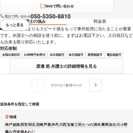
Webで問い合わせ
050-5350-8810
電話で問い合わせ
弁護士の強み
料金表
もっと見る
視覚的に省略されている要素を
■刑事事件は何よりもスピード感をもって事件処理に当たることが重要
です。弁護士への相談を迷う前に、まずはお電話下さい。土日祝日など
も出来る限り対応いたします。
対応体制
全国出張対応
24時間予約受付
当日相談可
休日相談可
夜間相談可
電話相談可
渡邊 悠 弁護士の詳細情報を見る
1ページ / 全12ページ
追加条件を指定して検索
地域
神戸
姫路
西宮
明石
尼崎
芦屋
伊丹
川西
宝塚
三田
たつの
洲本
豊岡
加古川
小野
篠山
丹波
南あわじ