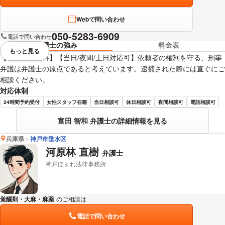
Webで問い合わせ
050-5283-6909
電話で問い合わせ
弁護士の強み
料金表
もっと見る
視覚的に省略されている要素を
【初回相談無料】【当日/夜間/土日対応可】依頼者の権利を守る、刑事
弁護は弁護士の原点であると考えています。逮捕された際には直ぐにご
相談ください。
対応体制
24時間予約受付
女性スタッフ在籍
当日相談可
休日相談可
夜間相談可
電話相談可
富田 智和 弁護士の詳細情報を見る
兵庫県
神戸市垂水区
河原林 直樹
弁護士
神戸ほまれ法律事務所
覚醒剤・大麻・麻薬
のご相談は
下記のリンクからお問い合わせください。
電話で問い合わせ