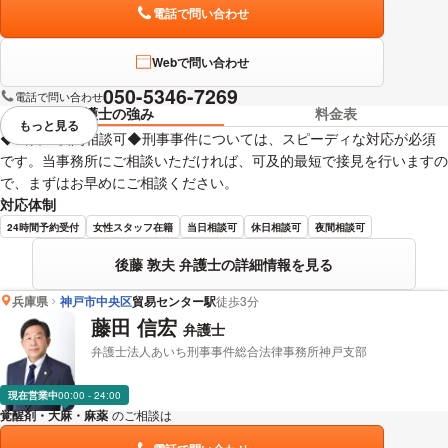
電話で問い合わせ
Webで問い合わせ
050-5346-7269
電話で問い合わせ
弁護士の強み
料金表
もっと見る
視覚的に省略されている要素を
◆当日・夜間相談可◆刑事事件については、スピーディな対応が必須
です。当事務所にご相談いただければ、可及的最短で接見を行いますの
で、まずはお早めにご相談ください。
対応体制
24時間予約受付
女性スタッフ在籍
当日相談可
休日相談可
夜間相談可
後藤 敦夫 弁護士の詳細情報を見る
兵庫県
神戸市中央区
貿易センター駅
徒歩3分
藤田 信宏
弁護士
弁護士法人あいち刑事事件総合法律事務所神戸支部
現在営業中
00:00 - 24:00
覚醒剤・大麻・麻薬
のご相談は
下記のリンクからお問い合わせください。