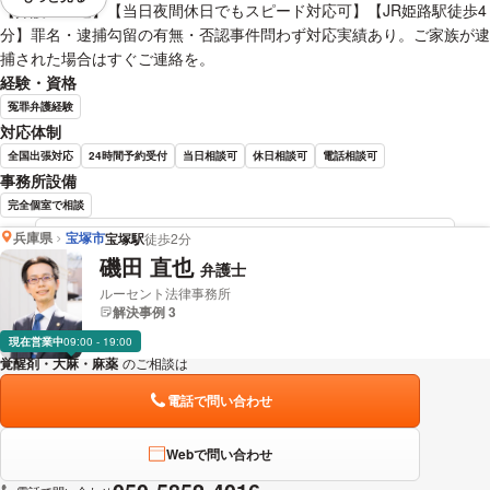
視覚的に省略されている要素を
【弁護士直通】【当日夜間休日でもスピード対応可】【JR姫路駅徒歩4
分】罪名・逮捕勾留の有無・否認事件問わず対応実績あり。ご家族が逮
捕された場合はすぐご連絡を。
経験・資格
冤罪弁護経験
対応体制
全国出張対応
24時間予約受付
当日相談可
休日相談可
電話相談可
事務所設備
完全個室で相談
兵庫県
宝塚市
宝塚駅
徒歩2分
野村 優介 弁護士の詳細情報を見る
磯田 直也
弁護士
ルーセント法律事務所
解決事例 3
現在営業中
09:00 - 19:00
覚醒剤・大麻・麻薬
のご相談は
下記のリンクからお問い合わせください。
電話で問い合わせ
Webで問い合わせ