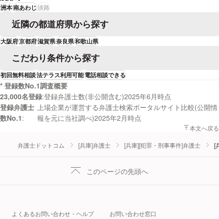
洲本
南あわじ
淡路
近隣の都道府県から探す
大阪府
京都府
滋賀県
奈良県
和歌山県
こだわり条件から探す
初回無料相談
法テラス利用可能
電話相談できる
* 登録数No.1調査概要
23,000名登録
登録弁護士数(非公開含む)2025年6月時点
登録弁護士
上場企業が運営する弁護士検索ポータルサイト比較(公開情
数No.1
報を元に当社調べ)2025年2月時点
本文へ戻る
弁護士ドットコム
[兵庫]弁護士
[兵庫][犯罪・刑事事件]弁護士
[
このページの先頭へ
よくあるお問い合わせ・ヘルプ
お問い合わせ窓口