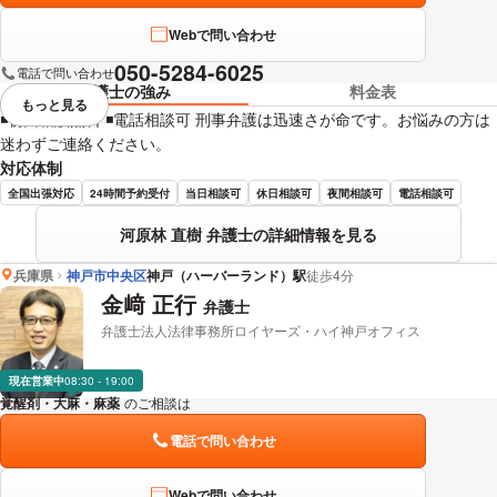
Webで問い合わせ
050-5284-6025
電話で問い合わせ
弁護士の強み
料金表
もっと見る
視覚的に省略されている要素を
◾️初回相談無料 ◾️電話相談可 刑事弁護は迅速さが命です。お悩みの方は
迷わずご連絡ください。
対応体制
全国出張対応
24時間予約受付
当日相談可
休日相談可
夜間相談可
電話相談可
河原林 直樹 弁護士の詳細情報を見る
兵庫県
神戸市中央区
神戸（ハーバーランド）駅
徒歩4分
金﨑 正行
弁護士
弁護士法人法律事務所ロイヤーズ・ハイ神戸オフィス
現在営業中
08:30 - 19:00
覚醒剤・大麻・麻薬
のご相談は
下記のリンクからお問い合わせください。
電話で問い合わせ
Webで問い合わせ