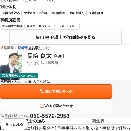
対応体制
全国出張対応
女性スタッフ在籍
当日相談可
休日相談可
夜間相談可
事務所設備
完全個室で相談
託児所・キッズルーム
バリアフリー
横山 彬 弁護士の詳細情報を見る
兵庫県
尼崎市
立花駅
徒歩1分
長﨑 良太
弁護士
たちばな法律事務所
現在営業中
09:00 - 20:00
覚醒剤・大麻・麻薬
のご相談は
下記のリンクからお問い合わせください。
電話で問い合わせ
Webで問い合わせ
050-5572-2953
電話で問い合わせ
弁護士の強み
料金表
もっと見る
視覚的に省略されている要素を
[立花駅1分][相談無料の場合有] 刑事事件を多く取り扱う事務所で経験を