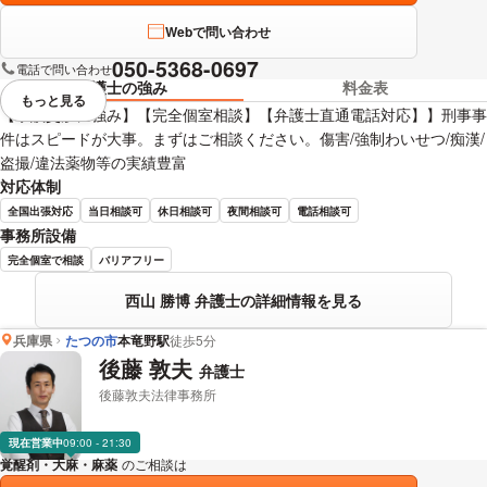
Webで問い合わせ
050-5368-0697
電話で問い合わせ
弁護士の強み
料金表
もっと見る
視覚的に省略されている要素を
【示談交渉に強み】【完全個室相談】【弁護士直通電話対応】】刑事事
件はスピードが大事。まずはご相談ください。傷害/強制わいせつ/痴漢/
盗撮/違法薬物等の実績豊富
対応体制
全国出張対応
当日相談可
休日相談可
夜間相談可
電話相談可
事務所設備
完全個室で相談
バリアフリー
西山 勝博 弁護士の詳細情報を見る
兵庫県
たつの市
本竜野駅
徒歩5分
後藤 敦夫
弁護士
後藤敦夫法律事務所
現在営業中
09:00 - 21:30
覚醒剤・大麻・麻薬
のご相談は
下記のリンクからお問い合わせください。