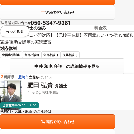
Webで問い合わせ
050-5347-9381
電話で問い合わせ
弁護士の強み
料金表
もっと見る
視覚的に省略されている要素を
【刑事専門チームが即対応】【元検事在籍】不同意わいせつ/強姦/痴漢/
盗撮/援助交際等の実績豊富
対応体制
全国出張対応
当日相談可
休日相談可
夜間相談可
中井 和也 弁護士の詳細情報を見る
兵庫県
尼崎市
立花駅
徒歩1分
肥田 弘貴
弁護士
たちばな法律事務所
現在営業中
09:00 - 19:00
覚醒剤・大麻・麻薬
のご相談は
下記のリンクからお問い合わせください。
電話で問い合わせ