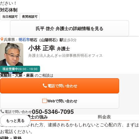
ださい！
対応体制
当日相談可
夜間相談可
氏平 啓介 弁護士の詳細情報を見る
兵庫県
明石市
明石（山陽明石）駅
徒歩3分
小林 正幸
弁護士
弁護士法人あんぎゃ法律事務所明石オフィス
現在営業中
09:00 - 19:00
覚醒剤・大麻・麻薬
のご相談は
下記のリンクからお問い合わせください。
電話で問い合わせ
Webで問い合わせ
050-5346-7095
電話で問い合わせ
弁護士の強み
料金表
もっと見る
視覚的に省略されている要素を
ご家族が逮捕された方、逮捕されるかもしれないとご心配の方、まずは
お電話ください。
経験・資格