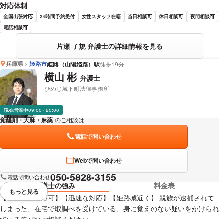
対応体制
全国出張対応
24時間予約受付
女性スタッフ在籍
当日相談可
休日相談可
夜間相談可
電話相談可
片瀬 了規 弁護士の詳細情報を見る
兵庫県
姫路市
姫路（山陽姫路）駅
徒歩19分
横山 彬
弁護士
ひめじ城下町法律事務所
現在営業中
09:00 - 20:00
覚醒剤・大麻・麻薬
のご相談は
下記のリンクからお問い合わせください。
電話で問い合わせ
Webで問い合わせ
050-5828-3155
電話で問い合わせ
弁護士の強み
料金表
もっと見る
視覚的に省略されている要素を
【休日夜間対応可】【迅速な対応】【姫路城近く】 親族が逮捕されて
しまった、在宅で取調べを受けている、身に覚えのない疑いをかけられ
ている等ぜひご相談ください。