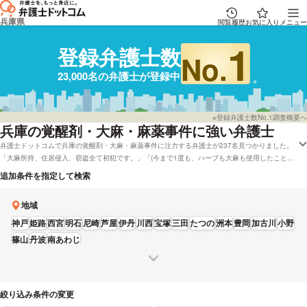
兵庫県
閲覧履歴
お気に入り
メニュー
1
登録弁護士数
No.
23,000名の弁護士が登録中
※登録弁護士数No.1調査概要へ
兵庫
の覚醒剤・大麻・麻薬事件に強い弁護士
弁護士ドットコムで兵庫の覚醒剤・大麻・麻薬事件に注力する弁護士が237名見つかりました。
「大麻所持、住居侵入、窃盗全て初犯です。」「(今まで1度も、ハーブも大麻も使用したことは
ありません。)」などの状況にあります。弁護士ドットコムでは兵庫で初回相談を無料で受け付
追加条件を指定して検索
けしてくれる弁護士や弁護士費用を分割払いで対応してくれる弁護士など、様々な条件で調べる
ことができます。例えば「覚せい剤・大麻・麻薬事件で強い弁護士やレビューが良い弁護士の選
地域
び方などの情報はだいたい下調べをしたけど、兵庫周辺の法律事務所の弁護士を費用で比較した
い」などのニーズにも対応することができます。弁護士の中には「「これ弁護士に相談しても良
神戸
姫路
西宮
明石
尼崎
芦屋
伊丹
川西
宝塚
三田
たつの
洲本
豊岡
加古川
小野
いのかな」ということも、ご遠慮なさらずにご相談ください。」とおっしゃる方もおります。覚
篠山
丹波
南あわじ
せい剤・大麻・麻薬事件のトラブルに巻き込まれている方は報酬基準や資格などの条件を考慮し
て、条件に沿う弁護士に問合せをしてみることをおすすめします。
絞り込み条件の変更