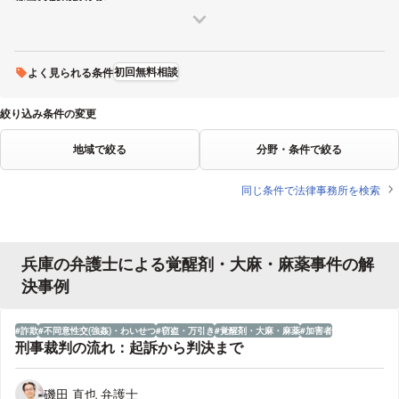
初回無料相談
よく見られる条件
絞り込み条件の変更
地域で絞る
分野・条件で絞る
同じ条件で法律事務所を検索
兵庫の弁護士による覚醒剤・大麻・麻薬事件の解
決事例
詐欺
不同意性交(強姦)・わいせつ
窃盗・万引き
覚醒剤・大麻・麻薬
加害者
刑事裁判の流れ：起訴から判決まで
磯田 直也 弁護士