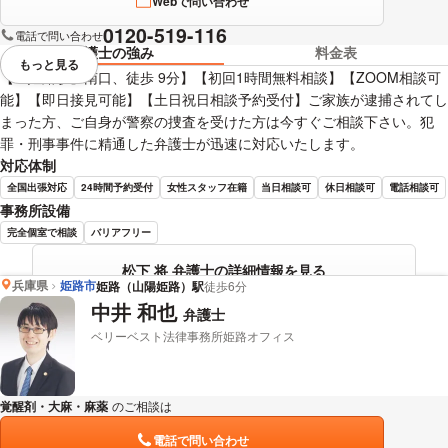
Webで問い合わせ
0120-519-116
電話で問い合わせ
弁護士の強み
料金表
もっと見る
視覚的に省略されている要素を
【『姫路駅』南口、徒歩 9分】【初回1時間無料相談】【ZOOM相談可
能】【即日接見可能】【土日祝日相談予約受付】ご家族が逮捕されてし
まった方、ご自身が警察の捜査を受けた方は今すぐご相談下さい。犯
罪・刑事事件に精通した弁護士が迅速に対応いたします。
対応体制
全国出張対応
24時間予約受付
女性スタッフ在籍
当日相談可
休日相談可
電話相談可
事務所設備
完全個室で相談
バリアフリー
松下 将 弁護士の詳細情報を見る
兵庫県
姫路市
姫路（山陽姫路）駅
徒歩6分
中井 和也
弁護士
ベリーベスト法律事務所姫路オフィス
覚醒剤・大麻・麻薬
のご相談は
下記のリンクからお問い合わせください。
電話で問い合わせ