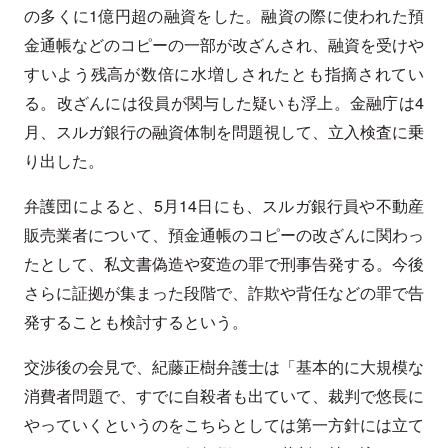
の多くに1億円超の融資をした。融資の際に使われた預
金通帳などのコピーの一部が改ざんされ、融資を受けや
すいよう残高が数倍に水増しされたとも指摘されてい
る。改ざんには役員が関与した疑いも浮上。金融庁は4
月、スルガ銀行の融資体制を問題視して、立入検査に乗
り出した。
弁護団によると、5月14日にも、スルガ銀行員や不動産
販売業者について、預金通帳のコピーの改ざんに関わっ
たとして、私文書偽造や変造の罪で刑事告発する。今後
さらに証拠が集まった段階で、詐欺や背任などの罪で告
発することも検討するという。
交渉後の会見で、紀藤正樹弁護士は「基本的に大規模な
消費者問題で、すでに自殺者も出ていて、裁判で悠長に
やっていくというのをこちらとしては第一方針には立て