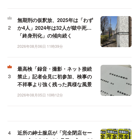
無期刑の仮釈放、2025年は「わず
か4人」2024年は32人が獄中死…
「終身刑化」の傾向続く
2026年08月06日 11時39分
最高検「録音・撮影・ネット接続
禁止」記者会見に初参加、検事の
不祥事より強く残った異様な風景
2026年08月05日 10時12分
近所の紳士服店が「完全閉店セー