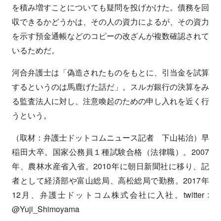
を積み増すことについても疑問を投げかけた。債務を回
収できるかどうかは、その人の資力によるが、その資力
を示す預金通帳などのコピーの改ざんが複数確認されて
いるためだ。
河合弁護士は「偽造されたものをもとに、引当金を試算
するというのは馬鹿げた話だ」。スルガ銀行の決算をみ
る監査法人に対し、注意喚起のための申し入れを近く行
うという。
（取材：弁護士ドットコムニュース記者 下山祐治）早
稲田大卒。国家公務員１種試験合格（法律職）。2007
年、農林水産省入省。2010年に朝日新聞社に移り、記
者として経済部や富山総局、高松総局で勤務。2017年
12月、弁護士ドットコム株式会社に入社。twitter :
@Yuji_Shimoyama