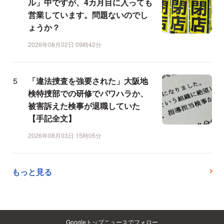
ル」中ですが、4カ月目に入っても
営業しています。問題ないのでし
ょうか？
2026年08月02日 09時42分
「違法捜査を強要された」大阪地
検特捜部での研修でパワハラか、
被害訴えた検事が退職していた
【手記全文】
2026年08月03日 15時05分
もっと見る
Googleトップニュースでフォロー