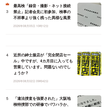
最高検「録音・撮影・ネット接続
禁止」記者会見に初参加、検事の
不祥事より強く残った異様な風景
2026年08月05日 10時12分
近所の紳士服店が「完全閉店セー
ル」中ですが、4カ月目に入っても
営業しています。問題ないのでし
ょうか？
2026年08月02日 09時42分
「違法捜査を強要された」大阪地
検特捜部での研修でパワハラか、