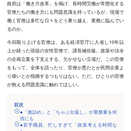
政府は「働き方改革」を掲げ、長時間労働が常態化する
官僚たちの働き方にも問題意識を持っているが、現場で
働く官僚は多忙な日々をどう乗り越え、業務に臨んでい
るのか。
今回取り上げる官僚は、ある経済官庁に入省し10年以
上が経った現役の女性官僚で、課長補佐級。政策や法令
の企画立案を下支えする、欠かせない立場だ。この官僚
をもって、全体を語ったり、官僚が悪だとか民間企業よ
り偉いとか指摘するつもりはない。ただ、ひとりの官僚
が抱える問題意識に触れてほしい。
目次
●「激詰め」と「ちゃぶ台返し」が業務量を何
倍にも
●若手職員、忙しすぎて「政策考える時間な