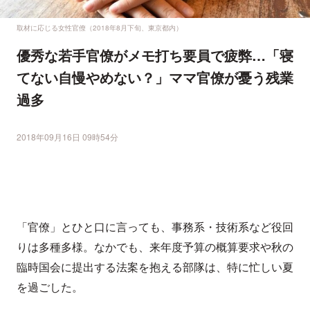
取材に応じる女性官僚（2018年8月下旬、東京都内）
優秀な若手官僚がメモ打ち要員で疲弊…「寝
てない自慢やめない？」ママ官僚が憂う残業
過多
2018年09月16日 09時54分
「官僚」とひと口に言っても、事務系・技術系など役回
りは多種多様。なかでも、来年度予算の概算要求や秋の
臨時国会に提出する法案を抱える部隊は、特に忙しい夏
を過ごした。