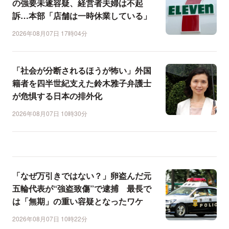
の強要未遂容疑、経営者夫婦は不起
訴…本部「店舗は一時休業している」
2026年08月07日 17時04分
「社会が分断されるほうが怖い」外国
籍者を四半世紀支えた鈴木雅子弁護士
が危惧する日本の排外化
2026年08月07日 10時30分
「なぜ万引きではない？」卵盗んだ元
五輪代表が“強盗致傷”で逮捕 最長で
は「無期」の重い容疑となったワケ
2026年08月07日 10時22分