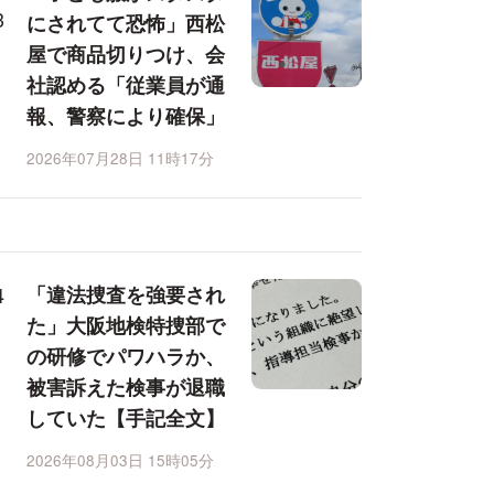
にされてて恐怖」西松
屋で商品切りつけ、会
社認める「従業員が通
報、警察により確保」
2026年07月28日 11時17分
「違法捜査を強要され
た」大阪地検特捜部で
の研修でパワハラか、
被害訴えた検事が退職
していた【手記全文】
2026年08月03日 15時05分