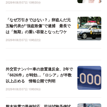
2026年08月07日 10時30分
「なぜ万引きではない？」卵盗んだ元
五輪代表が“強盗致傷”で逮捕 最長で
は「無期」の重い容疑となったワケ
2026年08月07日 10時22分
外交官ナンバー車の放置違反金、2年で
「6626件」が時効…「ロシア」が半数
以上占める 情報公開で判明
2026年08月07日 10時09分
熊本地震で異例対応、司法試験予備試