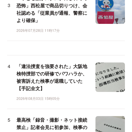
恐怖」西松屋で商品切りつけ、会
社認める「従業員が通報、警察に
より確保」
2026年07月28日 11時17分
「違法捜査を強要された」大阪地
検特捜部での研修でパワハラか、
被害訴えた検事が退職していた
【手記全文】
2026年08月03日 15時05分
最高検「録音・撮影・ネット接続
禁止」記者会見に初参加、検事の