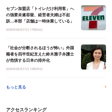
セブン加盟店「トイレだけ利用客」へ
の強要未遂容疑、経営者夫婦は不起
訴…本部「店舗は一時休業している」
2026年08月07日 17時04分
「社会が分断されるほうが怖い」外国
籍者を四半世紀支えた鈴木雅子弁護士
が危惧する日本の排外化
2026年08月07日 10時30分
もっと見る
アクセスランキング