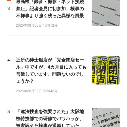
最高検「録音・撮影・ネット接続
禁止」記者会見に初参加、検事の
不祥事より強く残った異様な風景
2026年08月05日 10時12分
近所の紳士服店が「完全閉店セー
ル」中ですが、4カ月目に入っても
営業しています。問題ないのでし
ょうか？
2026年08月02日 09時42分
「違法捜査を強要された」大阪地
検特捜部での研修でパワハラか、
被害訴えた検事が退職していた