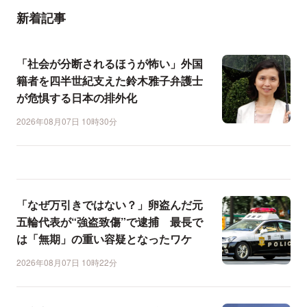
新着記事
「社会が分断されるほうが怖い」外国
籍者を四半世紀支えた鈴木雅子弁護士
が危惧する日本の排外化
2026年08月07日 10時30分
「なぜ万引きではない？」卵盗んだ元
五輪代表が“強盗致傷”で逮捕 最長で
は「無期」の重い容疑となったワケ
2026年08月07日 10時22分