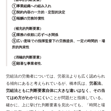
①事業組織への組み入れ
②契約内容の一方的・定型的決定
③報酬の労務対償性
（補充的判断要素）
④業務の依頼に応ずべき関係
⑤広い意味での指揮監督下の労務提供、一定の時間的・場
所的拘束性
（消極的判断要素）
⑥顕著な事業者性.
労組法の労働者については、労基法よりも広く認められ
る傾向にあると考えられているが、橋本氏は、
労基法、
労組法ともに判断要素自体に大きな違いはなく、その当
てはめ方がわかりにくい
ことが問題だと指摘している。
確かに、上に挙げた判断要素を見比べても、「時間と場