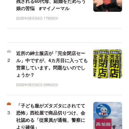
残される60代母、結婚をためらう
娘の苦悩 #マイノーマル
2026年08月04日 17時00分
近所の紳士服店が「完全閉店セー
ル」中ですが、4カ月目に入っても
営業しています。問題ないのでし
ょうか？
2026年08月02日 09時42分
「子ども服がズタズタにされてて
恐怖」西松屋で商品切りつけ、会
社認める「従業員が通報、警察に
より確保」