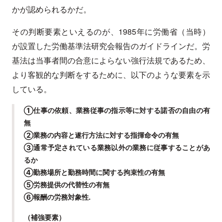
かが認められるかだ。
その判断要素といえるのが、1985年に労働省（当時）
が設置した労働基準法研究会報告のガイドラインだ。労
基法は当事者間の合意によらない強行法規であるため、
より客観的な判断をするために、以下のような要素を示
している。
①仕事の依頼、業務従事の指示等に対する諾否の自由の有
無
②業務の内容と遂行方法に対する指揮命令の有無
③通常予定されている業務以外の業務に従事することがあ
るか
④勤務場所と勤務時間に関する拘束性の有無
⑤労務提供の代替性の有無
⑥報酬の労務対象性.
（補強要素）