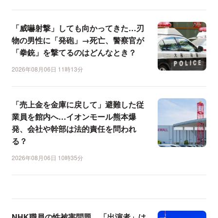
「威嚇射撃」しても向かってきた…刃
物の男性に「発砲」→死亡、警察官が
「拳銃」を撃てるのはどんなとき？
2026年08月06日 11時13分
「売上金を金庫に戻して」避難した従
業員を館内へ…イオンモール熊本爆
発、会社や幹部は法的責任を問われ
る？
2026年08月06日 10時35分
NHK職員の性被害問題、「出演者」は