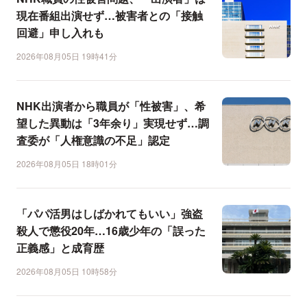
現在番組出演せず…被害者との「接触
回避」申し入れも
2026年08月05日 19時41分
NHK出演者から職員が「性被害」、希
望した異動は「3年余り」実現せず…調
査委が「人権意識の不足」認定
2026年08月05日 18時01分
「パパ活男はしばかれてもいい」強盗
殺人で懲役20年…16歳少年の「誤った
正義感」と成育歴
2026年08月05日 10時58分