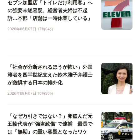
セブン加盟店「トイレだけ利用客」へ
の強要未遂容疑、経営者夫婦は不起
訴…本部「店舗は一時休業している」
2026年08月07日 17時04分
「社会が分断されるほうが怖い」外国
籍者を四半世紀支えた鈴木雅子弁護士
が危惧する日本の排外化
2026年08月07日 10時30分
「なぜ万引きではない？」卵盗んだ元
五輪代表が“強盗致傷”で逮捕 最長で
は「無期」の重い容疑となったワケ