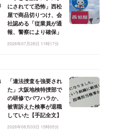
にされてて恐怖」西松
屋で商品切りつけ、会
社認める「従業員が通
報、警察により確保」
2026年07月28日 11時17分
「違法捜査を強要され
た」大阪地検特捜部で
の研修でパワハラか、
被害訴えた検事が退職
していた【手記全文】
2026年08月03日 15時05分