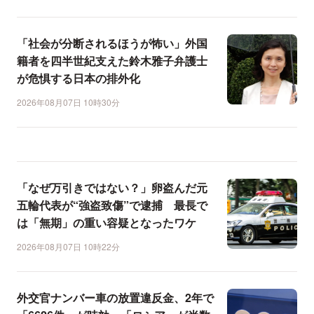
「社会が分断されるほうが怖い」外国
籍者を四半世紀支えた鈴木雅子弁護士
が危惧する日本の排外化
2026年08月07日 10時30分
「なぜ万引きではない？」卵盗んだ元
五輪代表が“強盗致傷”で逮捕 最長で
は「無期」の重い容疑となったワケ
2026年08月07日 10時22分
外交官ナンバー車の放置違反金、2年で