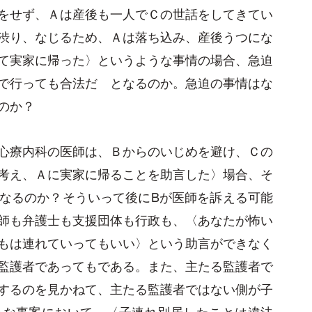
をせず、Ａは産後も一人でＣの世話をしてきてい
渋り、なじるため、Ａは落ち込み、産後うつにな
て実家に帰った〉というような事情の場合、急迫
で行っても合法だ となるのか。急迫の事情はな
のか？
心療内科の医師は、Ｂからのいじめを避け、Ｃの
考え、Ａに実家に帰ることを助言した〉場合、そ
なるのか？そういって後にBが医師を訴える可能
師も弁護士も支援団体も行政も、〈あなたが怖い
もは連れていってもいい〉という助言ができなく
監護者であってもである。また、主たる監護者で
するのを見かねて、主たる監護者ではない側が子
々な事案において、〈子連れ別居したことは違法