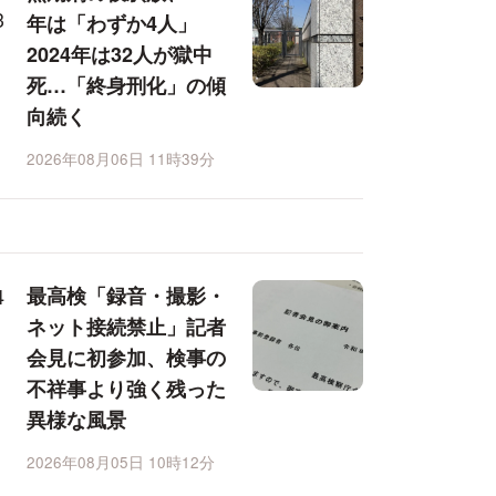
年は「わずか4人」
2024年は32人が獄中
死…「終身刑化」の傾
向続く
2026年08月06日 11時39分
最高検「録音・撮影・
ネット接続禁止」記者
会見に初参加、検事の
不祥事より強く残った
異様な風景
2026年08月05日 10時12分