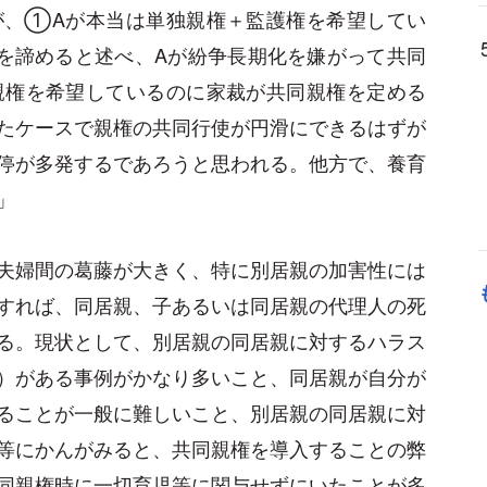
が、①Aが本当は単独親権＋監護権を希望してい
を諦めると述べ、Aが紛争長期化を嫌がって共同
親権を希望しているのに家裁が共同親権を定める
たケースで親権の共同行使が円滑にできるはずが
停が多発するであろうと思われる。他方で、養育
」
夫婦間の葛藤が大きく、特に別居親の加害性には
すれば、同居親、子あるいは同居親の代理人の死
る。現状として、別居親の同居親に対するハラス
む）がある事例がかなり多いこと、同居親が自分が
ることが一般に難しいこと、別居親の同居親に対
等にかんがみると、共同親権を導入することの弊
同親権時に一切育児等に関与せずにいたことが多