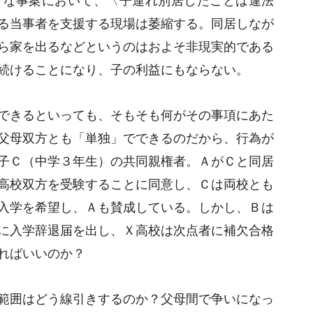
る当事者を支援する現場は萎縮する。同居しなが
ら家を出るなどというのはおよそ非現実的である
続けることになり、子の利益にもならない。
できるといっても、そもそも何がその事項にあた
父母双方とも「単独」でできるのだから、行為が
子Ｃ（中学３年生）の共同親権者。ＡがＣと同居
高校双方を受験することに同意し、Ｃは両校とも
入学を希望し、Ａも賛成している。しかし、Ｂは
に入学辞退届を出し、Ｘ高校は次点者に補欠合格
ればいいのか？
範囲はどう線引きするのか？父母間で争いになっ