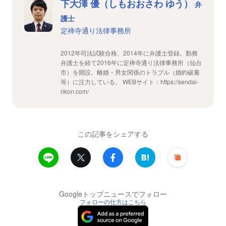
下大澤 優（しもおおさわ ゆう）
弁
護士
定禅寺通り法律事務所
2012年司法試験合格、2014年に弁護士登録。勤務
弁護士を経て2016年に定禅寺通り法律事務所（仙台
市）を開設。離婚・男女関係のトラブル（婚約破棄
等）に注力している。 WEBサイト：https://sendai-
rikon.com/
この記事をシェアする
Googleトップニュースでフォロー
フォローの仕方はこちら