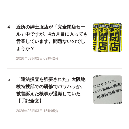
近所の紳士服店が「完全閉店セー
ル」中ですが、4カ月目に入っても
営業しています。問題ないのでし
ょうか？
2026年08月02日 09時42分
「違法捜査を強要された」大阪地
検特捜部での研修でパワハラか、
被害訴えた検事が退職していた
【手記全文】
2026年08月03日 15時05分