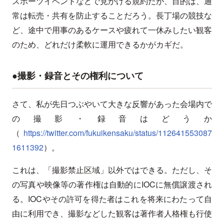
スポーツイベントなどで見かける規約だが、目的は、通
常は転売・共有を防止することだろう。長丁場の競技な
ど、途中で用事のあるケースや疲れて一休みしたい観客
のため、どれだけ柔軟に運用できるかがカギだ。
●撮影・録音とその権利について
さて、私が先日つぶやいて大きな反響があった会場内で
の撮影・録音はどうか
（
https://twitter.com/fukuikensaku/status/112641553087
1611392
）。
これは、「撮影禁止区域」以外ではできる。ただし、そ
の写真や映像等の著作権は自動的にIOCに無償譲渡され
る。IOCやその許可を得た者はこれを将来にわたって自
由に利用でき、撮影などした観客は著作者人格権も行使