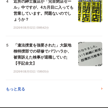
近所の紳士服店が「完全閉店セー
ル」中ですが、4カ月目に入っても
営業しています。問題ないのでし
ょうか？
2026年08月02日 09時42分
「違法捜査を強要された」大阪地
検特捜部での研修でパワハラか、
被害訴えた検事が退職していた
【手記全文】
2026年08月03日 15時05分
もっと見る