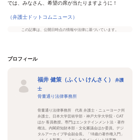
では、みなさん、希望の席が当たりますように！
（弁護士ドットコムニュース）
この記事は、公開日時点の情報や法律に基づいています。
プロフィール
福井 健策（ふくい けんさく）
弁護
士
骨董通り法律事務所
骨董通り法律事務所 代表 弁護士・ニューヨーク州
弁護士。日本大学芸術学部・神戸大学大学院・CAT
ほか 客員教授。専門はエンタテインメント法・著作
権法。内閣府知財本部・文化審議会ほか委員。デジ
タルアーカイブ学会副会長。「18歳の著作権入門」
（ちくま新書）、「エンタテインメント法実務」