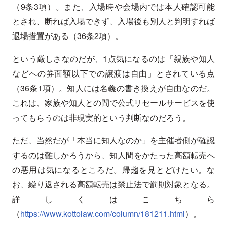
（9条3項）。また、入場時や会場内では本人確認可能
とされ、断れば入場できず、入場後も別人と判明すれば
退場措置がある（36条2項）。
という厳しさなのだが、1点気になるのは「親族や知人
などへの券面額以下での譲渡は自由」とされている点
（36条1項）。知人には名義の書き換えが自由なのだ。
これは、家族や知人との間で公式リセールサービスを使
ってもらうのは非現実的という判断なのだろう。
ただ、当然だが「本当に知人なのか」を主催者側が確認
するのは難しかろうから、知人間をかたった高額転売へ
の悪用は気になるところだ。帰趨を見とどけたい。な
お、繰り返される高額転売は禁止法で罰則対象となる。
詳しくはこちら
（
https://www.kottolaw.com/column/181211.html
）。