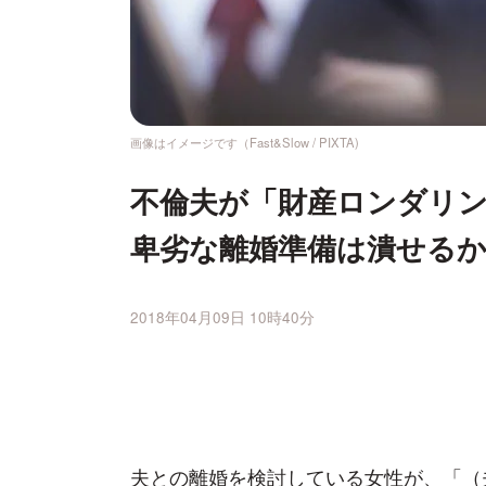
画像はイメージです（Fast&Slow / PIXTA)
不倫夫が「財産ロンダリ
卑劣な離婚準備は潰せる
2018年04月09日 10時40分
夫との離婚を検討している女性が、「（