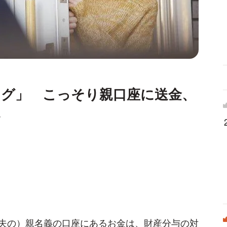
ング」 こっそり親口座に送金、
か
夫の）親名義の口座にあるお金は、財産分与の対