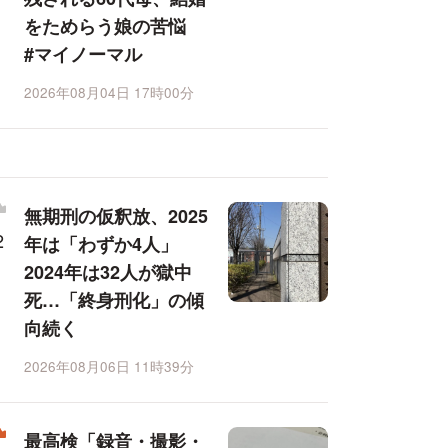
をためらう娘の苦悩
#マイノーマル
2026年08月04日 17時00分
無期刑の仮釈放、2025
年は「わずか4人」
2024年は32人が獄中
死…「終身刑化」の傾
向続く
2026年08月06日 11時39分
最高検「録音・撮影・