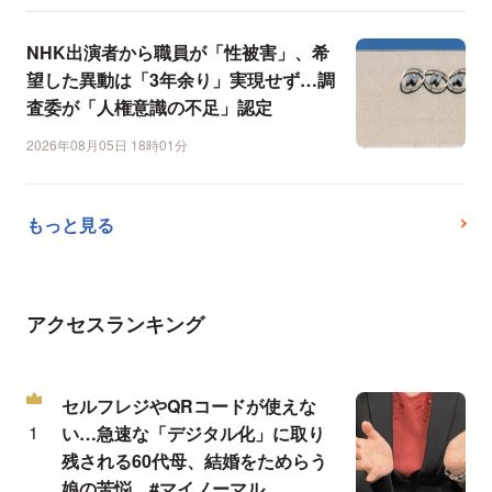
NHK出演者から職員が「性被害」、希
望した異動は「3年余り」実現せず…調
査委が「人権意識の不足」認定
2026年08月05日 18時01分
もっと見る
アクセスランキング
セルフレジやQRコードが使えな
い…急速な「デジタル化」に取り
残される60代母、結婚をためらう
娘の苦悩 #マイノーマル