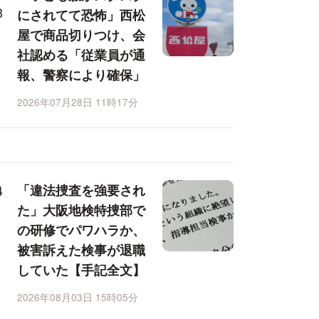
にされてて恐怖」西松
屋で商品切りつけ、会
社認める「従業員が通
報、警察により確保」
2026年07月28日 11時17分
「違法捜査を強要され
た」大阪地検特捜部で
の研修でパワハラか、
被害訴えた検事が退職
していた【手記全文】
2026年08月03日 15時05分