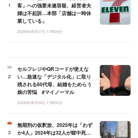
客」への強要未遂容疑、経営者夫
婦は不起訴…本部「店舗は一時休
業している」
2026年08月07日 17時04分
セルフレジやQRコードが使えな
い…急速な「デジタル化」に取り
残される60代母、結婚をためらう
娘の苦悩 #マイノーマル
2026年08月04日 17時00分
無期刑の仮釈放、2025年は「わず
か4人」2024年は32人が獄中死…