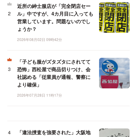
近所の紳士服店が「完全閉店セー
ル」中ですが、4カ月目に入っても
営業しています。問題ないのでし
ょうか？
2026年08月02日 09時42分
「子ども服がズタズタにされてて
恐怖」西松屋で商品切りつけ、会
社認める「従業員が通報、警察に
より確保」
2026年07月28日 11時17分
「違法捜査を強要された」大阪地