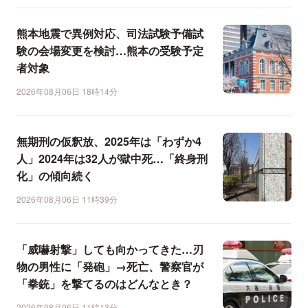
熊本地震で異例対応、司法試験予備試
験の会場変更を検討…熊本の受験予定
者対象
2026年08月06日 18時14分
無期刑の仮釈放、2025年は「わずか4
人」2024年は32人が獄中死…「終身刑
化」の傾向続く
2026年08月06日 11時39分
「威嚇射撃」しても向かってきた…刃
物の男性に「発砲」→死亡、警察官が
「拳銃」を撃てるのはどんなとき？
2026年08月06日 11時13分