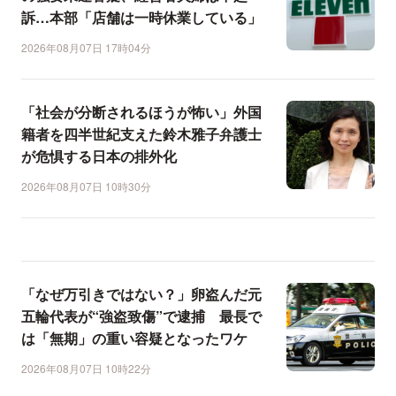
訴…本部「店舗は一時休業している」
2026年08月07日 17時04分
「社会が分断されるほうが怖い」外国
籍者を四半世紀支えた鈴木雅子弁護士
が危惧する日本の排外化
2026年08月07日 10時30分
「なぜ万引きではない？」卵盗んだ元
五輪代表が“強盗致傷”で逮捕 最長で
は「無期」の重い容疑となったワケ
2026年08月07日 10時22分