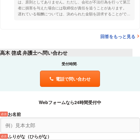
今現在、会社には中小企業金融公庫からの借入があります。私は、借
は、原則としてありません。ただし、会社が不法行為を行って第三
「週刊新潮」４月13日号
入時に連帯保証人にはなっておりません。
者に損害を与えた場合には取締役が責任を追うことがあります。
ポール・マッカトニーの著作権返還に関する裁判について
会社の経営を私だけが悪化させたとは言いきれない現状で、私が役員
遅れている報酬については、決められた金額を請求することができ
を辞任する場合には、会社の負債をかぶらなくてはならないのでしょ
2017年
ます。
うか?
読売新聞９月９日付け夕刊
回答をもっと見る
もし、かぶるならその割合を教えて下さい。
日本企業のマニュアルの海外流出に関して
また、遅れている報酬をもらう事は可能なのでしょうか?
2017年
高木 啓成 弁護士へ問い合わせ
ベネッセコーポレーション「仕事・学問ムック」取材
受付時間
エンターテインメントを取り扱う弁護士業務について
2018年
電話で問い合わせ
テレビ東京「客がいない店…なのに大繁盛って！いったいナゼ」
振付の著作権に関して取材協力
Webフォームなら24時間受付中
2018年
お名前
必須
毎日放送ニュース番組「VOICE」
ゲームバーの著作権侵害に関して
ふりがな（ひらがな）
必須
2018年