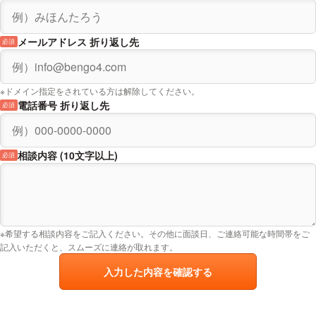
毎日新聞「憂楽帳」
メールアドレス 折り返し先
必須
弁護士兼作曲家として
2018年
※ドメイン指定をされている方は解除してください。
フジテレビ「とくダネ！」
電話番号 折り返し先
必須
2018年
朝日新聞「ひと」
相談内容 (10文字以上)
必須
作曲家としてメジャーデビューした弁護士として
2018年
TBSテレビ「ひるおび！」
作曲家の相続争いについて
※希望する相談内容をご記入ください。その他に面談日、ご連絡可能な時間帯をご
記入いただくと、スムーズに連絡が取れます。
2018年
入力した内容を確認する
TBSテレビ「NEWSな2人」
2018年