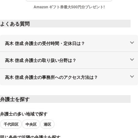
講演・セミナー
Amazon ギフト券最大500円分プレゼント!
多数
よくある質問
著書・論文
高木 啓成 弁護士の受付時間・定休日は？
弁護士で作曲家の高木啓成がやさしく教える音楽・動画クリエイ
高木 啓成 弁護士の取り扱い分野は？
ターの権利とルール
2020年 10月
高木 啓成 弁護士の事務所へのアクセス方法は？
第２版 弁護士で作曲家の高木啓成がやさしく教える音楽・動画
クリエイターの権利とルール
2024年 4月
弁護士を探す
弁護士の多い地域で探す
千代田区
中央区
港区
同じ条件で近隣の弁護士を探す