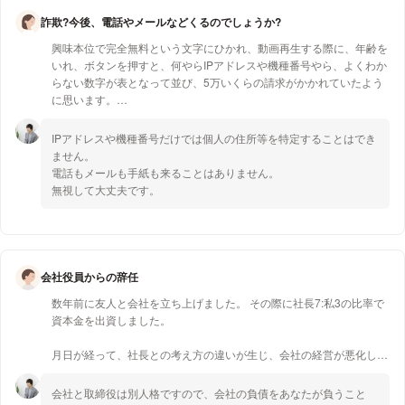
テレビ朝日 情報番組「グッド！モーニング」
詐欺?今後、電話やメールなどくるのでしょうか?
2014年
興味本位で完全無料という文字にひかれ、動画再生する際に、年齢を
日本テレビ「NEWS ZERO」出演
いれ、ボタンを押すと、何やらIPアドレスや機種番号やら、よくわか
らない数字が表となって並び、5万いくらの請求がかかれていたよう
「森のくまさん」替歌について
に思います。
2017年
怖くてすぐに画面を閉じたので詳しくは分かりません。
IPアドレスや機種番号だけでは個人の住所等を特定することはでき
産経新聞 取材
ません。
今後、電話やメールなどくるのでしょうか?
電話もメールも手紙も来ることはありません。
鉄道会社によるアニメの歌詞の一部使用に関して
無視して大丈夫です。
2017年
また、家に手紙が届いたりするようなことはあるのでしょうか?
これは無視で大丈夫ですか?非常に不安です。
フジテレビ「直撃LIVEグッディ！」
音楽教室の著作権に関する取材協力
会社役員からの辞任
2017年
数年前に友人と会社を立ち上げました。 その際に社長7:私3の比率で
資本金を出資しました。
東京MXテレビ「ニュース女子」#99
音楽教室からの著作権使用料の徴収、商標権の問題等
月日が経って、社長との考え方の違いが生じ、会社の経営が悪化し、
2017年
報酬の遅れが生じ、このまま一緒にやっていて良いのだろうか?と思
うようになりました。
会社と取締役は別人格ですので、会社の負債をあなたが負うこと