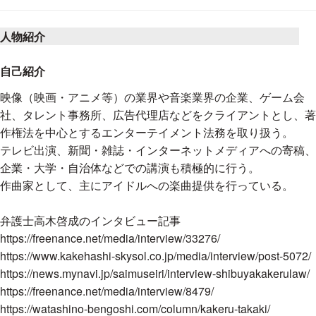
業務
商慣習や制作現場の知識
人物紹介
エンターテインメント法務には、法律に加え、独特の商慣習や
自己紹介
周辺ガイドライン（YouTubeのガイドラインやJASRACの約款
映像（映画・アニメ等）の業界や音楽業界の企業、ゲーム会
など）を把握することも欠かせません。
社、タレント事務所、広告代理店などをクライアントとし、著
また、弁護士高木啓成は、作曲家としてもメジャーアーティス
作権法を中心とするエンターテイメント法務を取り扱う。
トに楽曲提供しており、音楽制作の現場やアニメ制作の現場に
テレビ出演、新聞・雑誌・インターネットメディアへの寄稿、
も知見を有します。
企業・大学・自治体などでの講演も積極的に行う。
作曲家として、主にアイドルへの楽曲提供を行っている。
新規ビジネスへの取り組み
弁護士高木啓成のインタビュー記事
エンターテインメントの世界では、これまでになかった新規ビ
https://freenance.net/media/interview/33276/
ジネスが数多く生まれます。
https://www.kakehashi-skysol.co.jp/media/interview/post-5072/
当事務所は、新規ビジネスの法律問題を検討したり、契約書に
https://news.mynavi.jp/saimuseiri/interview-shibuyakakerulaw/
落とし込むことを得意としています。
https://freenance.net/media/interview/8479/
https://watashino-bengoshi.com/column/kakeru-takaki/
講演、書籍執筆等のライフワーク