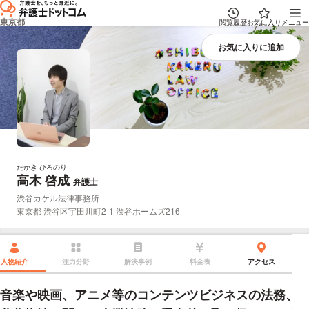
東京都
閲覧履歴
お気に入り
メニュー
たかき ひろのり
高木 啓成
プロフィール
弁護士
所属事務所：
渋谷カケル法律事務所
所在地：
東京都 渋谷区宇田川町2-1 渋谷ホームズ216
人物紹介
注力分野
解決事例
料金表
アクセス
音楽や映画、アニメ等のコンテンツビジネスの法務、