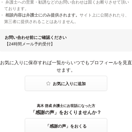
弁護士への営業・勧誘などのお問い合わせは固くお断りさせて頂い
「週刊エコノミスト」12月8日号
ております。
相談内容は弁護士にのみ提供されます。
サイト上に公開されたり、
YouTubeでの音楽利用の権利処理について
第三者に提供されることはありません。
2018年
読売新聞１月２０日朝刊
お問い合わせ前にご確認ください
バンクシー作品の著作権について
【24時間メール予約受付】
2019年
お気に入りに登録する
お気に入りに保存すれば一覧からいつでもプロフィールを見直
TOKYO FM「ONE MORNING」
せます。
アニメ動画違法アップロードの事件について
2019年
NEWS ZERO
JR東日本発行の社外向け広報誌の著作権法違反について
高木 啓成 弁護士にお世話になった方
感謝の声をおくる
2019年
「感謝の声」をおくりませんか？
その他、多数
「感謝の声」をおくる