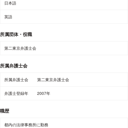
日本語
https://shibuyakakeru.com/
英語
写真左
「ひるおび」TBSP系列 2018年9月25日放送分から引用
所属団体・役職
写真右
「news zero」NNN系列 2019年7月29日放送分から引用
第二東京弁護士会
所属弁護士会
所属弁護士会
第二東京弁護士会
弁護士登録年
2007年
職歴
都内の法律事務所に勤務