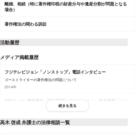
離婚、相続（特に著作権印税の財産分与や遺産分割が問題となる
場合）
著作権法の関わる訴訟
活動履歴
メディア掲載履歴
フジテレビジョン「ノンストップ」電話インタビュー
ゴーストライターの著作権法の問題について
2014年
TBSラジオ 情報番組「森本毅郎・スタンバイ！」東京新聞「こち
続きを見る
ら特報部」
ASKA氏逮捕とCD販売停止について
高木 啓成 弁護士の法律相談一覧
2014年