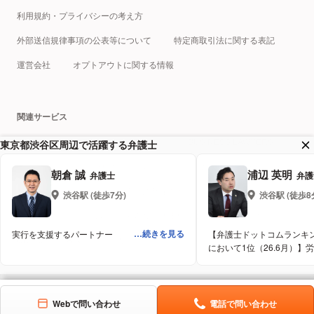
利用規約・プライバシーの考え方
外部送信規律事項の公表等について
特定商取引法に関する表記
運営会社
オプトアウトに関する情報
関連サービス
税理士ドットコム
クラウドサイン
BUSINESS LAWYERS
東京都渋谷区周辺で活躍する弁護士
弁護士ドットコムキャリア
プロフェッショナルテック総研
朝倉 誠
浦辺 英明
弁護士
弁護
相続弁護士 ドットコム
企業法務弁護士 ドットコム
渋谷
駅 (徒歩
7
分)
渋谷
駅 (徒歩
8
離婚弁護士 ドットコム
みんなの法律相談まとめアーカイブ
続きを見る
実行を支援するパートナー
【弁護士ドットコムランキン
UNITIS
AI炎上チェッカー
において1位（26.6月）】
て、力強くご支援します。
© Bengo4.com, Inc. 2005 - 2026
Webで問い合わせ
電話で問い合わせ