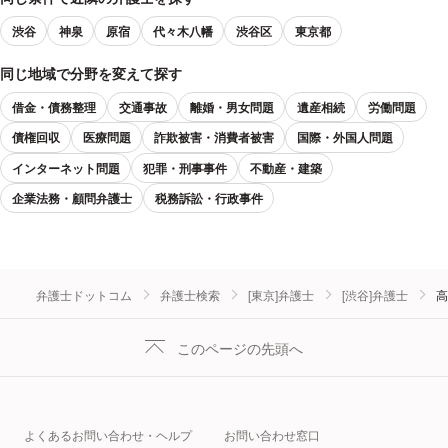
渋谷
神泉
原宿
代々木八幡
渋谷区
東京都
同じ地域で分野を変えて探す
借金・債務整理
交通事故
離婚・男女問題
遺産相続
労働問題
債権回収
医療問題
詐欺被害・消費者被害
国際・外国人問題
インターネット問題
犯罪・刑事事件
不動産・建築
企業法務・顧問弁護士
税務訴訟・行政事件
弁護士ドットコム
弁護士検索
[東京]弁護士
[渋谷]弁護士
高
このページの先頭へ
よくあるお問い合わせ・ヘルプ
お問い合わせ窓口