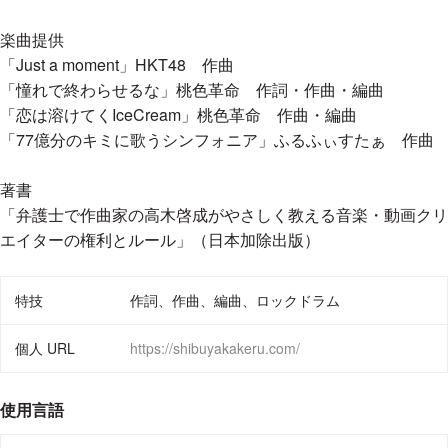
当事務所は、多くの方々に有益な情報をお伝えすることも使命
楽曲提供
としており、
「Just a moment」HKT48 作曲
「憧れで終わらせるな」桃色革命 作詞・作曲・編曲
自治体や大学、企業での講演
「恋は溶けてくIceCream」桃色革命 作曲・編曲
テレビ出演、新聞その他メディアの取材協力、寄稿
「77億分のキミに歌うシンフォニア」ふるふぃすたぁ 作曲
書籍の執筆
著書
等もライフワークとして行っております。
「弁護士で作曲家の高木啓成がやさしく教える音楽・動画クリ
エイターの権利とルール」（日本加除出版）
顧問契約のおすすめ
趣味や好きなこと、個人サイトのURL
現状、多くの顧問契約をしていただいており、単発のご依頼を
特技
作詞、作曲、編曲、ロックドラム
お受けすることが難しい状況です。
顧問契約をしていただければ、弁護士個人の携帯電話番号のご
個人 URL
https://shibuyakakeru.com/
提供、slackやDiscordでのご相談も対応いたします。
ぜひ、顧問契約をご検討いただきましたら幸いです。
使用言語
渋谷カケル法律事務所 公式サイト