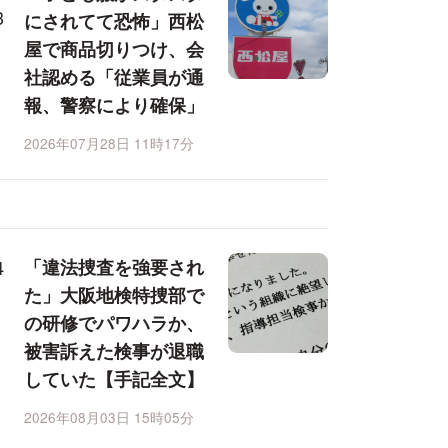
にされてて恐怖」西松
屋で商品切りつけ、会
社認める「従業員が通
報、警察により確保」
2026年07月28日 11時17分
「違法捜査を強要され
た」大阪地検特捜部で
の研修でパワハラか、
被害訴えた検事が退職
していた【手記全文】
2026年08月03日 15時05分