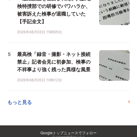
検特捜部での研修でパワハラか、
被害訴えた検事が退職していた
【手記全文】
2026年08月03日 15時05分
最高検「録音・撮影・ネット接続
禁止」記者会見に初参加、検事の
不祥事より強く残った異様な風景
2026年08月05日 10時12分
もっと見る
Googleトップニュースでフォロー
フォローの仕方はこちら