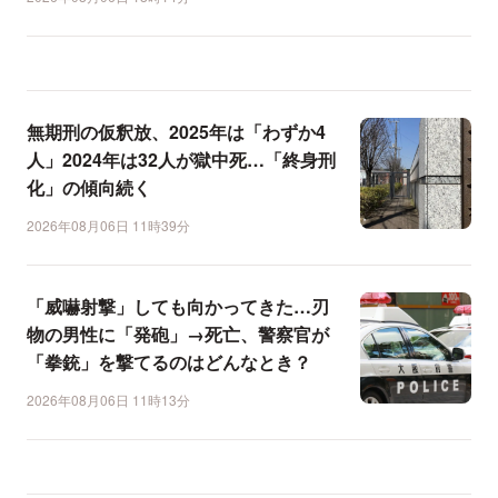
無期刑の仮釈放、2025年は「わずか4
人」2024年は32人が獄中死…「終身刑
化」の傾向続く
2026年08月06日 11時39分
「威嚇射撃」しても向かってきた…刃
物の男性に「発砲」→死亡、警察官が
「拳銃」を撃てるのはどんなとき？
2026年08月06日 11時13分