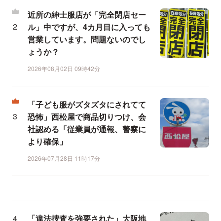
近所の紳士服店が「完全閉店セー
ル」中ですが、4カ月目に入っても
営業しています。問題ないのでし
ょうか？
2026年08月02日 09時42分
「子ども服がズタズタにされてて
恐怖」西松屋で商品切りつけ、会
社認める「従業員が通報、警察に
より確保」
2026年07月28日 11時17分
「違法捜査を強要された」大阪地