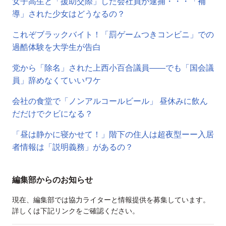
女子高生と「援助交際」した会社員が逮捕・・・「補
導」された少女はどうなるの？
これぞブラックバイト！「罰ゲームつきコンビニ」での
過酷体験を大学生が告白
党から「除名」された上西小百合議員――でも「国会議
員」辞めなくていいワケ
会社の食堂で「ノンアルコールビール」 昼休みに飲ん
だだけでクビになる？
「昼は静かに寝かせて！」階下の住人は超夜型ーー入居
者情報は「説明義務」があるの？
編集部からのお知らせ
現在、編集部では協力ライターと情報提供を募集しています。
詳しくは下記リンクをご確認ください。