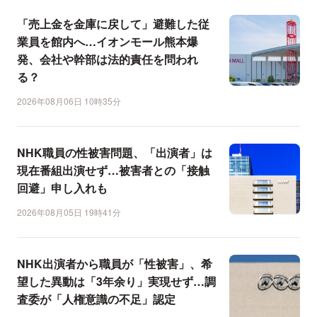
「売上金を金庫に戻して」避難した従
業員を館内へ…イオンモール熊本爆
発、会社や幹部は法的責任を問われ
る？
2026年08月06日 10時35分
NHK職員の性被害問題、「出演者」は
現在番組出演せず…被害者との「接触
回避」申し入れも
2026年08月05日 19時41分
NHK出演者から職員が「性被害」、希
望した異動は「3年余り」実現せず…調
査委が「人権意識の不足」認定