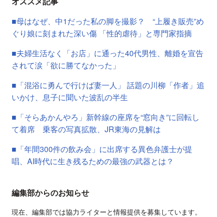
オススメ記事
■母はなぜ、中1だった私の脚を撮影？ “上履き販売”め
ぐり娘に刻まれた深い傷 「性的虐待」と専門家指摘
■夫婦生活なく「お店」に通った40代男性、離婚を宣告
されて涙「欲に勝てなかった」
■「混浴に勇んで行けば妻一人」 話題の川柳「作者」追
いかけ、息子に聞いた波乱の半生
■「そらあかんやろ」新幹線の座席を“窓向き”に回転し
て着席 乗客の写真拡散、JR東海の見解は
■「年間300件の飲み会」に出席する異色弁護士が提
唱、AI時代に生き残るための最強の武器とは？
編集部からのお知らせ
現在、編集部では協力ライターと情報提供を募集しています。