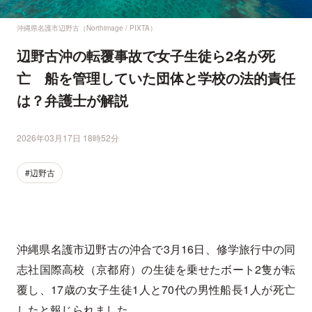
沖縄県名護市辺野古（Northimage / PIXTA）
辺野古沖の転覆事故で女子生徒ら2名が死
亡 船を管理していた団体と学校の法的責任
は？弁護士が解説
2026年03月17日 18時52分
#辺野古
沖縄県名護市辺野古の沖合で3月16日、修学旅行中の同
志社国際高校（京都府）の生徒を乗せたボート2隻が転
覆し、17歳の女子生徒1人と70代の男性船長1人が死亡
したと報じられました。