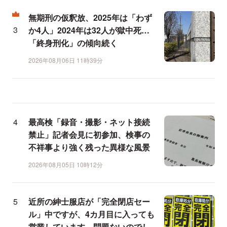
無期刑の仮釈放、2025年は「わず
か4人」2024年は32人が獄中死…
「終身刑化」の傾向続く
2026年08月06日 11時39分
最高検「録音・撮影・ネット接続
禁止」記者会見に初参加、検事の
不祥事より強く残った異様な風景
2026年08月05日 10時12分
近所の紳士服店が「完全閉店セー
ル」中ですが、4カ月目に入っても
営業しています。問題ないのでし