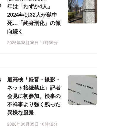
年は「わずか4人」
2024年は32人が獄中
死…「終身刑化」の傾
向続く
2026年08月06日 11時39分
最高検「録音・撮影・
ネット接続禁止」記者
会見に初参加、検事の
不祥事より強く残った
異様な風景
2026年08月05日 10時12分