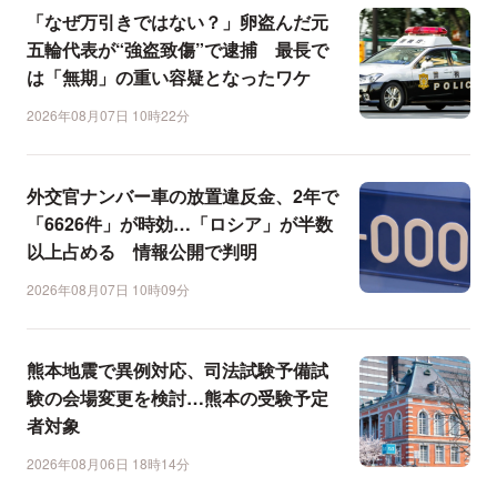
「なぜ万引きではない？」卵盗んだ元
五輪代表が“強盗致傷”で逮捕 最長で
は「無期」の重い容疑となったワケ
2026年08月07日 10時22分
外交官ナンバー車の放置違反金、2年で
「6626件」が時効…「ロシア」が半数
以上占める 情報公開で判明
2026年08月07日 10時09分
熊本地震で異例対応、司法試験予備試
験の会場変更を検討…熊本の受験予定
者対象
2026年08月06日 18時14分