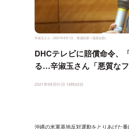
辛淑玉さん（2021年8月1日、衆議院第一議員会館）
DHCテレビに賠償命令、
る…辛淑玉さん「悪質な
2021年09月01日 16時42分
沖縄の米軍基地反対運動をとりあげた番