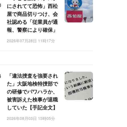
にされてて恐怖」西松
屋で商品切りつけ、会
社認める「従業員が通
報、警察により確保」
2026年07月28日 11時17分
「違法捜査を強要され
た」大阪地検特捜部で
の研修でパワハラか、
被害訴えた検事が退職
していた【手記全文】
2026年08月03日 15時05分