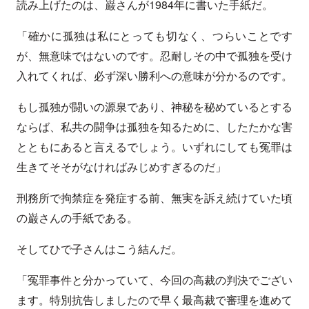
読み上げたのは、巌さんが1984年に書いた手紙だ。
「確かに孤独は私にとっても切なく、つらいことです
が、無意味ではないのです。忍耐しその中で孤独を受け
入れてくれば、必ず深い勝利への意味が分かるのです。
もし孤独が闘いの源泉であり、神秘を秘めているとする
ならば、私共の闘争は孤独を知るために、したたかな害
とともにあると言えるでしょう。いずれにしても冤罪は
生きてそそがなければみじめすぎるのだ」
刑務所で拘禁症を発症する前、無実を訴え続けていた頃
の巌さんの手紙である。
そしてひで子さんはこう結んだ。
「冤罪事件と分かっていて、今回の高裁の判決でござい
ます。特別抗告しましたので早く最高裁で審理を進めて