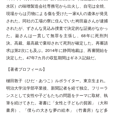
水区）の味噌製造会社専務宅から出火し、自宅は全焼、
現場からは刃物による傷を受けた一家4人の遺体が発見
された。同社の工場の寮に住んでいた袴田巌さんが逮捕
されたが、ずさんな見込み捜査で決定的な証拠がなかっ
た。巌さんは一貫して無罪を主張し、68年に死刑判
決。高裁、最高裁で棄却されて死刑が確定した。再審請
求は第2次にも及ぶ。2014年に静岡地裁は、再審開始を
決定した。47年7カ月の収監期間はギネス記録だ。
【著者プロフィール】
樋田敦子（ひだ・あつこ）ルポライター。東京生まれ。
明治大学法学部卒業後、新聞記者を経て独立。フリーラ
ンスとして女性や子どもたちの問題をテーマに取材、執
筆を続けてきた。著書に「女性と子どもの貧困」（大和
書房）、「僕らの大きな夢の絵本」（竹書房）など多