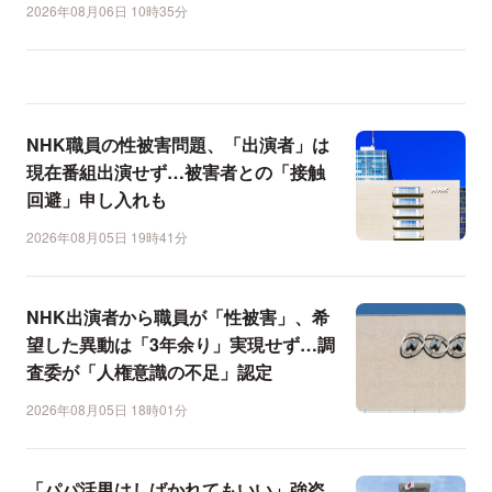
2026年08月06日 10時35分
NHK職員の性被害問題、「出演者」は
現在番組出演せず…被害者との「接触
回避」申し入れも
2026年08月05日 19時41分
NHK出演者から職員が「性被害」、希
望した異動は「3年余り」実現せず…調
査委が「人権意識の不足」認定
2026年08月05日 18時01分
「パパ活男はしばかれてもいい」強盗