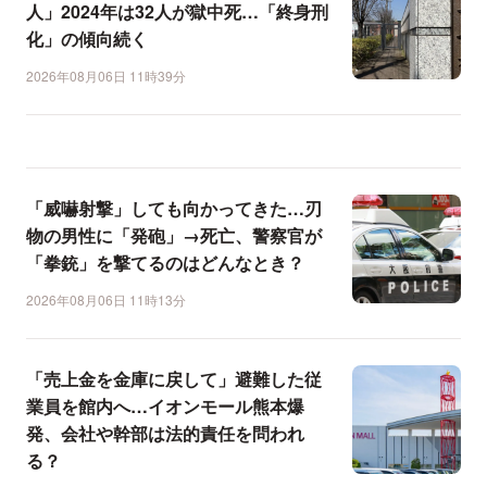
人」2024年は32人が獄中死…「終身刑
化」の傾向続く
2026年08月06日 11時39分
「威嚇射撃」しても向かってきた…刃
物の男性に「発砲」→死亡、警察官が
「拳銃」を撃てるのはどんなとき？
2026年08月06日 11時13分
「売上金を金庫に戻して」避難した従
業員を館内へ…イオンモール熊本爆
発、会社や幹部は法的責任を問われ
る？