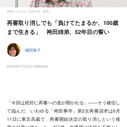
袴田ひで子さん（6月21日、東京）
再審取り消しでも「負けてたまるか、100歳
まで生きる」 袴田姉弟、52年目の誓い
樋田敦子
2018年07月15日 09時58分
「今回は絶対に再審への道が開かれる」――そう確信し
て臨んだ、いわゆる「袴田事件」第2次再審請求は6月
11日に東京高裁で、再審開始決定の取り消しという後