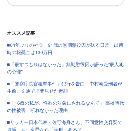
オススメ記事
■64年ぶりの社会、91歳の無期懲役囚が送る日常 出所
時の報奨金は130万円
■「殺すつもりはなかった」無期懲役囚が語った”殺人犯
の心理”
■「警察庁長官狙撃事件」犯行を告白 中村泰受刑者が
生前、文通で垣間見せた素顔
■「16歳の私が、性欲の対象にされるなんて」 高校時代
の性被害、断れなかった理由
■サッカー日本代表・佐野海舟さん、不同意性交容疑で
逮捕…もし有罪なら「実刑」ある？