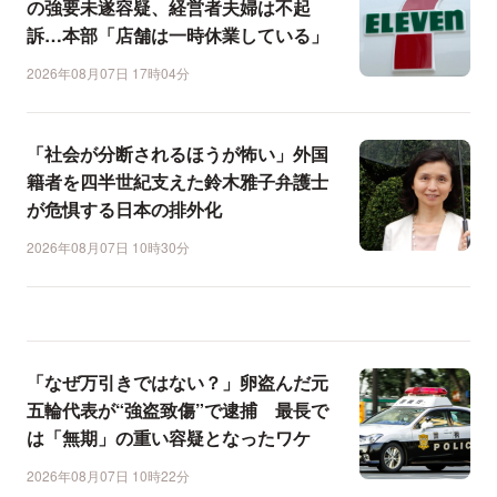
の強要未遂容疑、経営者夫婦は不起
訴…本部「店舗は一時休業している」
2026年08月07日 17時04分
「社会が分断されるほうが怖い」外国
籍者を四半世紀支えた鈴木雅子弁護士
が危惧する日本の排外化
2026年08月07日 10時30分
「なぜ万引きではない？」卵盗んだ元
五輪代表が“強盗致傷”で逮捕 最長で
は「無期」の重い容疑となったワケ
2026年08月07日 10時22分