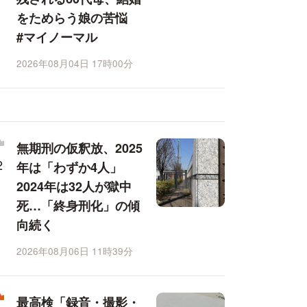
をためらう娘の苦悩
#マイノーマル
2026年08月04日 17時00分
無期刑の仮釈放、2025
年は「わずか4人」
2024年は32人が獄中
死…「終身刑化」の傾
向続く
2026年08月06日 11時39分
最高検「録音・撮影・