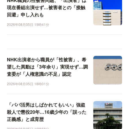
NHK職員の性被害問題、「出演者」は
現在番組出演せず…被害者との「接触
回避」申し入れも
2026年08月05日 19時41分
NHK出演者から職員が「性被害」、希
望した異動は「3年余り」実現せず…調
査委が「人権意識の不足」認定
2026年08月05日 18時01分
「パパ活男はしばかれてもいい」強盗
殺人で懲役20年…16歳少年の「誤った
正義感」と成育歴
2026年08月05日 10時58分