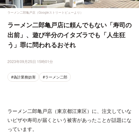
ラーメン二郎亀戸店（Googleストリートビューより）
ラーメン二郎亀戸店に頼んでもない「寿司の
出前」、遊び半分のイタズラでも「人生狂
う」罪に問われるおそれ
2023年09月25日 15時01分
#偽計業務妨害
#ラーメン二郎
ラーメン二郎亀戸店（東京都江東区）に、注文していな
いピザや寿司が届くという被害があったことが話題にな
っています。