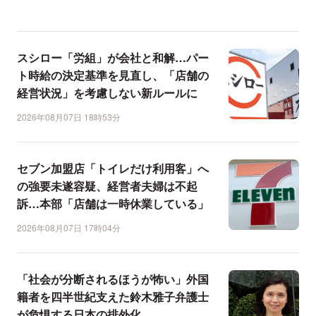
スシロー「労組」が会社と和解…パー
ト時給の決定基準を見直し、「店舗の
経営状況」を考慮しない新ルールに
2026年08月07日 18時53分
セブン加盟店「トイレだけ利用客」へ
の強要未遂容疑、経営者夫婦は不起
訴…本部「店舗は一時休業している」
2026年08月07日 17時04分
「社会が分断されるほうが怖い」外国
籍者を四半世紀支えた鈴木雅子弁護士
が危惧する日本の排外化