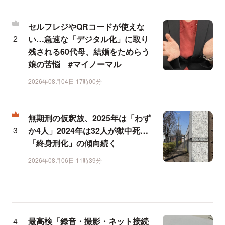
セルフレジやQRコードが使えな
い…急速な「デジタル化」に取り
残される60代母、結婚をためらう
娘の苦悩 #マイノーマル
2026年08月04日 17時00分
無期刑の仮釈放、2025年は「わず
か4人」2024年は32人が獄中死…
「終身刑化」の傾向続く
2026年08月06日 11時39分
最高検「録音・撮影・ネット接続