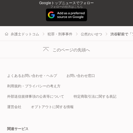
Googleトップニュースでフォロー
フォローの仕方はこちら
弁護士ドットコム
犯罪・刑事事件
公然わいせつ
渋谷駅前で「
このページの先頭へ
よくあるお問い合わせ・ヘルプ
お問い合わせ窓口
利用規約・プライバシーの考え方
外部送信規律事項の公表等について
特定商取引法に関する表記
運営会社
オプトアウトに関する情報
関連サービス