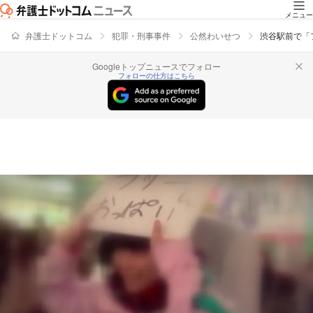
メニュー
弁護士ドットコム
犯罪・刑事事件
公然わいせつ
渋谷駅前で「
Googleトップニュースでフォロー
フォローの仕方はこちら