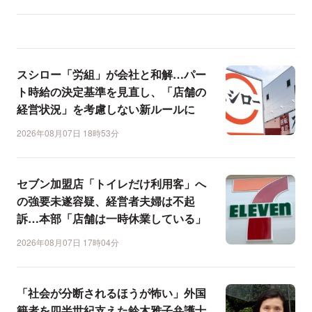
スシロー「労組」が会社と和解…パー
ト時給の決定基準を見直し、「店舗の
経営状況」を考慮しない新ルールに
2026年08月07日 18時53分
セブン加盟店「トイレだけ利用客」へ
の強要未遂容疑、経営者夫婦は不起
訴…本部「店舗は一時休業している」
2026年08月07日 17時04分
「社会が分断されるほうが怖い」外国
籍者を四半世紀支えた鈴木雅子弁護士