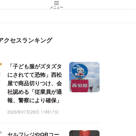
メニュー
アクセスランキング
「子ども服がズタズタ
にされてて恐怖」西松
屋で商品切りつけ、会
社認める「従業員が通
報、警察により確保」
2026年07月28日 11時17分
セルフレジやQRコー