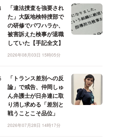
「違法捜査を強要され
た」大阪地検特捜部で
の研修でパワハラか、
被害訴えた検事が退職
していた【手記全文】
2026年08月03日 15時05分
「トランス差別への反
論」で戒告、仲岡しゅ
ん弁護士が日弁連に取
り消し求める「差別と
戦うことこそ品位」
2026年07月28日 14時17分