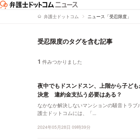
弁護士ドットコム
ニュース「受忍限度」
受忍限度のタグを含む記事
1
件みつかりました
ニュースの新着順の一覧
夜中でもドスンドスン、上階から子ども
決意 違約金支払う必要はある？
なかなか解決しないマンションの騒音トラブル
護士ドットコムには、「...
2024年05月28日 09時39分