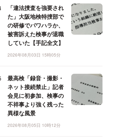
「違法捜査を強要され
た」大阪地検特捜部で
の研修でパワハラか、
被害訴えた検事が退職
していた【手記全文】
2026年08月03日 15時05分
最高検「録音・撮影・
ネット接続禁止」記者
会見に初参加、検事の
不祥事より強く残った
異様な風景
2026年08月05日 10時12分