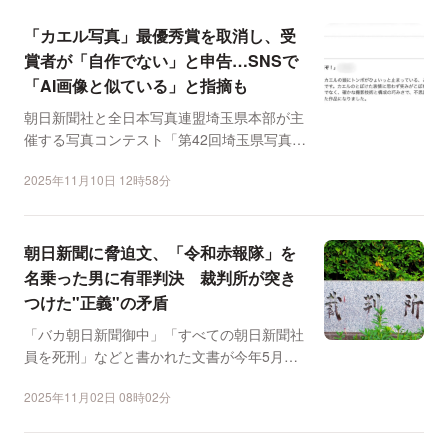
「カエル写真」最優秀賞を取消し、受
賞者が「自作でない」と申告…SNSで
「AI画像と似ている」と指摘も
朝日新聞社と全日本写真連盟埼玉県本部が主
催する写真コンテスト「第42回埼玉県写真サ
ロン」で、最優秀賞...
2025年11月10日 12時58分
朝日新聞に脅迫文、「令和赤報隊」を
名乗った男に有罪判決 裁判所が突き
つけた"正義"の矛盾
「バカ朝日新聞御中」「すべての朝日新聞社
員を死刑」などと書かれた文書が今年5月、
朝日新聞阪神支局に届...
2025年11月02日 08時02分