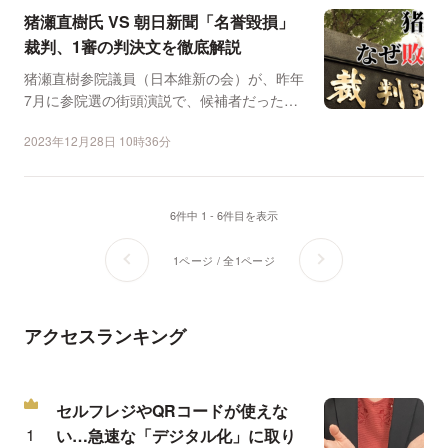
猪瀬直樹氏 VS 朝日新聞「名誉毀損」
裁判、1審の判決文を徹底解説
猪瀬直樹参院議員（日本維新の会）が、昨年
7月に参院選の街頭演説で、候補者だった女
性にセクハラ行為をし...
2023年12月28日 10時36分
6件中 1 - 6件目を表示
1ページ / 全1ページ
アクセスランキング
セルフレジやQRコードが使えな
い…急速な「デジタル化」に取り