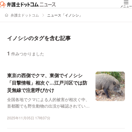
メニュー
弁護士ドットコム
ニュース「イノシシ」
イノシシのタグを含む記事
1
件みつかりました
ニュースの新着順の一覧
東京の西側でクマ、東側でイノシシ
「目撃情報」相次ぐ…江戸川区では防
災無線で注意呼びかけ
全国各地でクマによる人的被害が相次ぐ中、
首都圏でも野生動物の出没が確認されてい
る。 東京都の西側で...
2025年11月05日 17時37分