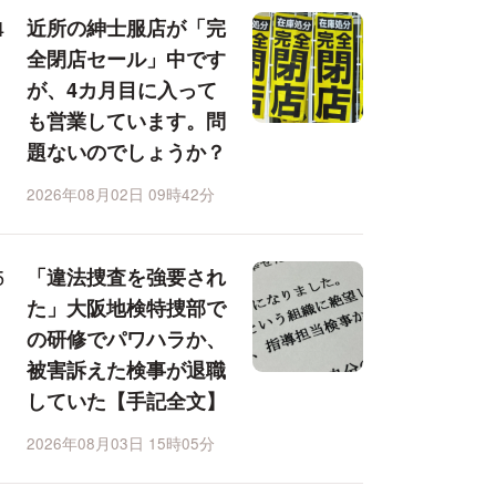
近所の紳士服店が「完
全閉店セール」中です
が、4カ月目に入って
も営業しています。問
題ないのでしょうか？
2026年08月02日 09時42分
「違法捜査を強要され
た」大阪地検特捜部で
の研修でパワハラか、
被害訴えた検事が退職
していた【手記全文】
2026年08月03日 15時05分