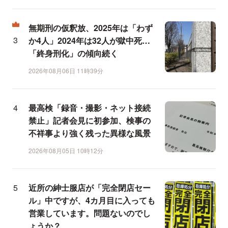
無期刑の仮釈放、2025年は「わず
か4人」2024年は32人が獄中死…
「終身刑化」の傾向続く
2026年08月06日 11時39分
最高検「録音・撮影・ネット接続
禁止」記者会見に初参加、検事の
不祥事より強く残った異様な風景
2026年08月05日 10時12分
近所の紳士服店が「完全閉店セー
ル」中ですが、4カ月目に入っても
営業しています。問題ないのでし
ょうか？