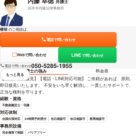
内藤 幸徳
弁護士
吉祥寺内藤法律事務所
横領
のご相談は
下記のリンクからお問い合わせください。
電話で問い合わせ
LINE
Webで問い合わせ
で問い合わせ
050-5285-1955
電話で問い合わせ
弁護士の強み
料金表
もっと見る
視覚的に省略されている要素を
【原則、即日接見】【電話・LINE対応可能】 ご依頼があれば、原則、
即日接見いたします。 不安をいち早く解消し、一貫したサポートで、
正当な権利を守ります。
経験・資格
不動産鑑定士・宅建
対応体制
全国出張対応
24時間予約受付
当日相談可
休日相談可
夜間相談可
事務所設備
完全個室で相談
バリアフリー