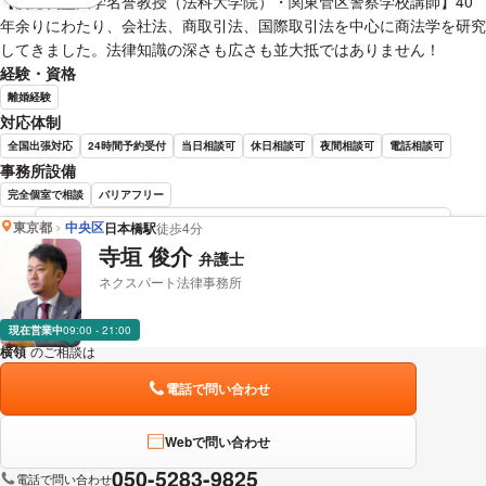
【慶應義塾大学名誉教授（法科大学院）・関東管区警察学校講師】40
年余りにわたり、会社法、商取引法、国際取引法を中心に商法学を研究
してきました。法律知識の深さも広さも並大抵ではありません！
経験・資格
離婚経験
対応体制
全国出張対応
24時間予約受付
当日相談可
休日相談可
夜間相談可
電話相談可
事務所設備
完全個室で相談
バリアフリー
東京都
中央区
日本橋駅
徒歩4分
山手 正史 弁護士の詳細情報を見る
寺垣 俊介
弁護士
ネクスパート法律事務所
現在営業中
09:00 - 21:00
横領
のご相談は
下記のリンクからお問い合わせください。
電話で問い合わせ
Webで問い合わせ
050-5283-9825
電話で問い合わせ