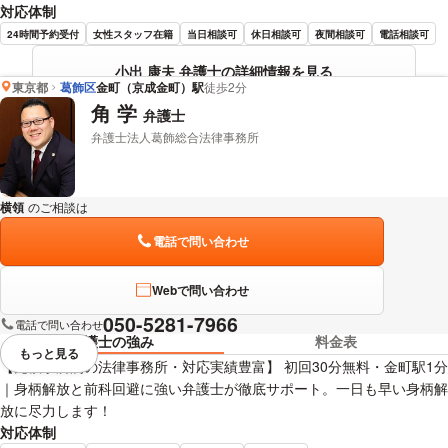
対応体制
24時間予約受付
女性スタッフ在籍
当日相談可
休日相談可
夜間相談可
電話相談可
小出 康夫 弁護士の詳細情報を見る
東京都
葛飾区
金町（京成金町）駅
徒歩2分
角 学
弁護士
弁護士法人葛飾総合法律事務所
横領
のご相談は
下記のリンクからお問い合わせください。
電話で問い合わせ
Webで問い合わせ
050-5281-7966
電話で問い合わせ
弁護士の強み
料金表
もっと見る
視覚的に省略されている要素を
【元検事所属の法律事務所・対応実績豊富】 初回30分無料・金町駅1分
｜身柄解放と前科回避に強い弁護士が徹底サポート。一日も早い身柄解
放に尽力します！
対応体制