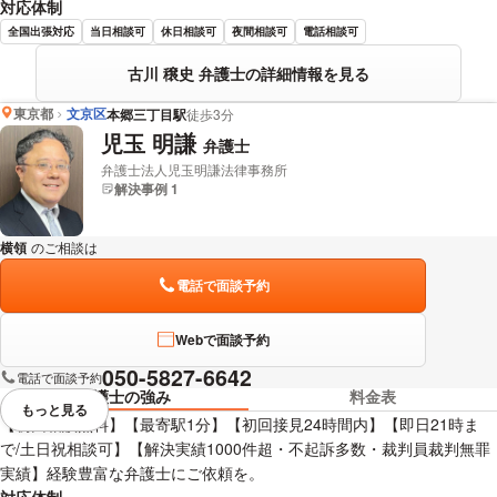
対応体制
全国出張対応
当日相談可
休日相談可
夜間相談可
電話相談可
古川 穣史 弁護士の詳細情報を見る
東京都
文京区
本郷三丁目駅
徒歩3分
児玉 明謙
弁護士
弁護士法人児玉明謙法律事務所
解決事例 1
横領
のご相談は
下記のリンクからお問い合わせください。
電話で面談予約
Webで面談予約
050-5827-6642
電話で面談予約
弁護士の強み
料金表
もっと見る
視覚的に省略されている要素を
【初回相談無料】【最寄駅1分】【初回接見24時間内】【即日21時ま
で/土日祝相談可】【解決実績1000件超・不起訴多数・裁判員裁判無罪
実績】経験豊富な弁護士にご依頼を。
対応体制