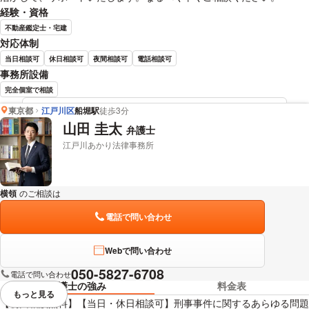
経験・資格
不動産鑑定士・宅建
対応体制
当日相談可
休日相談可
夜間相談可
電話相談可
事務所設備
完全個室で相談
東京都
江戸川区
船堀駅
徒歩3分
當舍 裕 弁護士の詳細情報を見る
山田 圭太
弁護士
江戸川あかり法律事務所
横領
のご相談は
下記のリンクからお問い合わせください。
電話で問い合わせ
Webで問い合わせ
050-5827-6708
電話で問い合わせ
弁護士の強み
料金表
もっと見る
視覚的に省略されている要素を
【初回相談無料】【当日・休日相談可】刑事事件に関するあらゆる問題