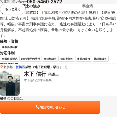
050-5450-2572
電話で問い合わせ
弁護士の強み
料金表
もっと見る
視覚的に省略されている要素を
【加害者専用相談窓口】【電話相談可/電話後の面談も無料】【即日/夜
間/土日対応も可】 痴漢/盗撮/事故/薬物/不同意性交/傷害/暴行/窃盗/強盗
等、幅広い事案の刑事弁護に注力。 迅速な弁護活動により、1日も早い
身柄解放、不起訴処分の獲得、量刑の最小化に向けて全力を尽くしま
す。
経験・資格
冤罪弁護経験
対応体制
全国出張対応
24時間予約受付
当日相談可
休日相談可
夜間相談可
電話相談可
事務所設備
東京都
板橋区
成増（地下鉄成増）駅
徒歩9分
完全個室で相談
木下 信行
弁護士
木下信行法律事務所
佐藤 絢 弁護士の詳細情報を見る
横領
のご相談は
下記のリンクからお問い合わせください。
電話で問い合わせ