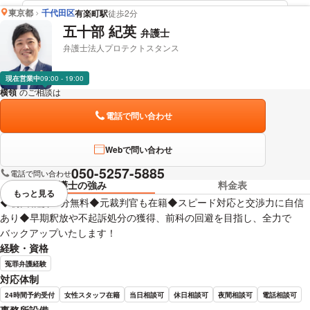
東京都
千代田区
有楽町駅
徒歩2分
内藤 幸徳 弁護士の詳細情報を見る
五十部 紀英
弁護士
弁護士法人プロテクトスタンス
現在営業中
09:00 - 19:00
横領
のご相談は
下記のリンクからお問い合わせください。
電話で問い合わせ
Webで問い合わせ
050-5257-5885
電話で問い合わせ
弁護士の強み
料金表
もっと見る
視覚的に省略されている要素を
◆初回相談30分無料◆元裁判官も在籍◆スピード対応と交渉力に自信
あり◆早期釈放や不起訴処分の獲得、前科の回避を目指し、全力で
バックアップいたします！
経験・資格
冤罪弁護経験
対応体制
24時間予約受付
女性スタッフ在籍
当日相談可
休日相談可
夜間相談可
電話相談可