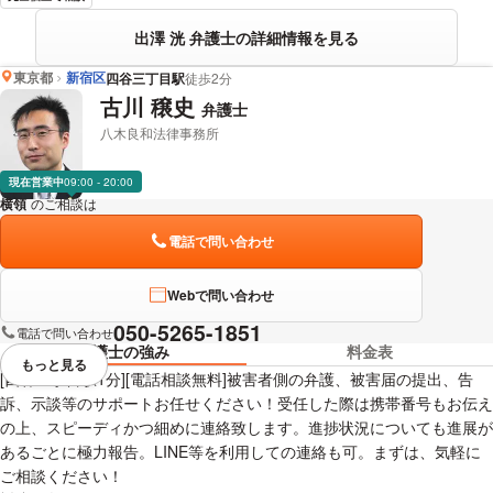
出澤 洸 弁護士の詳細情報を見る
東京都
新宿区
四谷三丁目駅
徒歩2分
古川 穣史
弁護士
八木良和法律事務所
現在営業中
09:00 - 20:00
横領
のご相談は
下記のリンクからお問い合わせください。
電話で問い合わせ
Webで問い合わせ
050-5265-1851
電話で問い合わせ
弁護士の強み
料金表
もっと見る
視覚的に省略されている要素を
[四谷三丁目駅1分][電話相談無料]被害者側の弁護、被害届の提出、告
訴、示談等のサポートお任せください！受任した際は携帯番号もお伝え
の上、スピーディかつ細めに連絡致します。進捗状況についても進展が
あるごとに極力報告。LINE等を利用しての連絡も可。まずは、気軽に
ご相談ください！