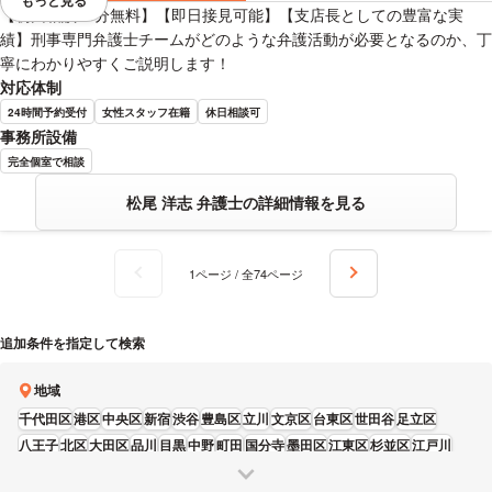
もっと見る
視覚的に省略されている要素を
【初回相談60分無料】【即日接見可能】【支店長としての豊富な実
績】刑事専門弁護士チームがどのような弁護活動が必要となるのか、丁
寧にわかりやすくご説明します！
対応体制
24時間予約受付
女性スタッフ在籍
休日相談可
事務所設備
完全個室で相談
松尾 洋志 弁護士の詳細情報を見る
1ページ / 全74ページ
追加条件を指定して検索
地域
千代田区
港区
中央区
新宿
渋谷
豊島区
立川
文京区
台東区
世田谷
足立区
八王子
北区
大田区
品川
目黒
中野
町田
国分寺
墨田区
江東区
杉並区
江戸川
武蔵野
調布
葛飾区
板橋
多摩
練馬
府中
日野
荒川区
三鷹
昭島
狛江
福生
西東京