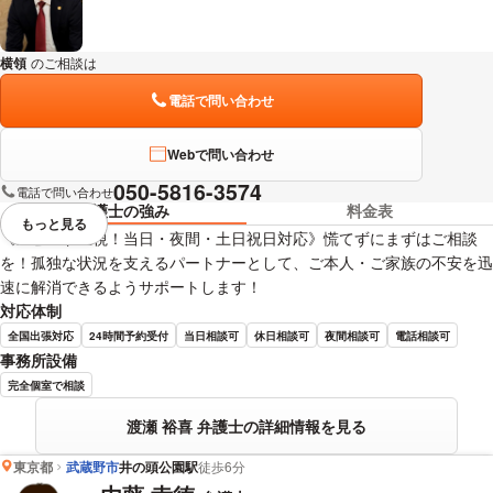
横領
のご相談は
下記のリンクからお問い合わせください。
電話で問い合わせ
Webで問い合わせ
050-5816-3574
電話で問い合わせ
弁護士の強み
料金表
もっと見る
視覚的に省略されている要素を
《スピード重視！当日・夜間・土日祝日対応》慌てずにまずはご相談
を！孤独な状況を支えるパートナーとして、ご本人・ご家族の不安を迅
速に解消できるようサポートします！
対応体制
全国出張対応
24時間予約受付
当日相談可
休日相談可
夜間相談可
電話相談可
事務所設備
完全個室で相談
渡瀬 裕喜 弁護士の詳細情報を見る
東京都
武蔵野市
井の頭公園駅
徒歩6分