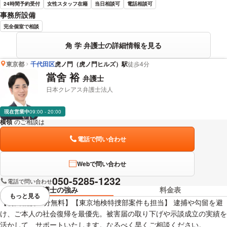
24時間予約受付
女性スタッフ在籍
当日相談可
電話相談可
事務所設備
完全個室で相談
角 学 弁護士の詳細情報を見る
東京都
千代田区
虎ノ門（虎ノ門ヒルズ）駅
徒歩4分
當舍 裕
弁護士
日本クレアス弁護士法人
現在営業中
09:00 - 20:00
横領
のご相談は
下記のリンクからお問い合わせください。
電話で問い合わせ
Webで問い合わせ
050-5285-1232
電話で問い合わせ
弁護士の強み
料金表
もっと見る
視覚的に省略されている要素を
【初回相談30分無料】【東京地検特捜部案件も担当】 逮捕や勾留を避
け、ご本人の社会復帰を最優先。被害届の取り下げや示談成立の実績を
活かして、サポートいたします。なるべく早くご相談ください。