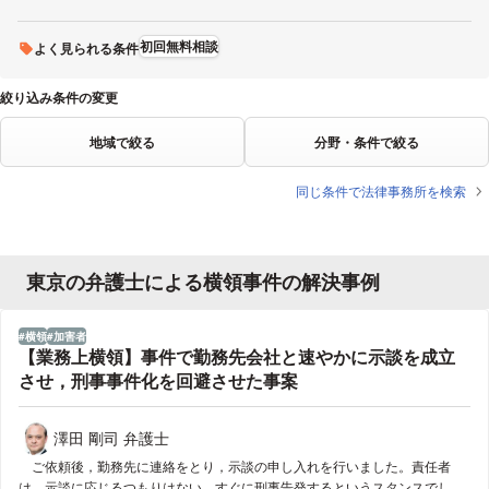
青梅
東大和
稲城
あきる野
初回無料相談
よく見られる条件
絞り込み条件の変更
地域で絞る
分野・条件で絞る
同じ条件で法律事務所を検索
東京の弁護士による横領事件の解決事例
横領
加害者
【業務上横領】事件で勤務先会社と速やかに示談を成立
させ，刑事事件化を回避させた事案
澤田 剛司 弁護士
ご依頼後，勤務先に連絡をとり，示談の申し入れを行いました。責任者
は，示談に応じるつもりはない，すぐに刑事告発するというスタンスでし