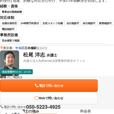
約受付] 迅速、的確な対応を心がけ、不安の早期解決を目指します。
経験・資格
事業会社勤務経験
対応体制
全国出張対応
24時間予約受付
女性スタッフ在籍
当日相談可
休日相談可
夜間相談可
電話相談可
事務所設備
完全個室で相談
東京都
中央区
日本橋駅
徒歩2分
若井 亮 弁護士の詳細情報を見る
松尾 洋志
弁護士
弁護士法人Authense法律事務所東京オフィス
現在営業中
00:00 - 24:00
横領
のご相談は
下記のリンクからお問い合わせください。
電話で問い合わせ
Webで問い合わせ
050-5223-4925
電話で問い合わせ
弁護士の強み
料金表