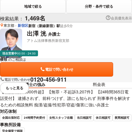
地域で絞る
分野・条件で絞る
1,469名
検索結果：
会員優先表示
東京都
新宿区
新宿（新線新宿）駅
徒歩5分
出澤 洸
弁護士
アトム法律事務所新宿支部
現在営業中
00:00 - 24:00
横領
のご相談は
下記のリンクからお問い合わせください。
電話で問い合わせ
0120-456-911
電話で問い合わせ
弁護士の強み
料金表
もっと見る
視覚的に省略されている要素を
【相談実績40,000件超】 【無罪・不起訴3,207件】 【24時間365日電
話受付】 逮捕されず、前科つけず、誰にも知られず 刑事事件を解決す
るための相談無料 痴漢/盗撮/性犯罪/窃盗/傷害に強い弁護士
対応体制
全国出張対応
24時間予約受付
女性スタッフ在籍
当日相談可
休日相談可
夜間相談可
事務所設備
完全個室で相談