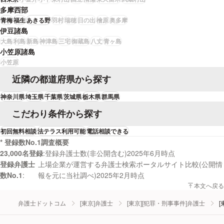
多摩西部
青梅
福生
あきる野
羽村
瑞穂
日の出
檜原
奥多摩
伊豆諸島
大島
利島
新島
神津島
三宅
御蔵島
八丈
青ヶ島
小笠原諸島
小笠原
近隣の都道府県から探す
神奈川県
埼玉県
千葉県
茨城県
栃木県
群馬県
こだわり条件から探す
初回無料相談
法テラス利用可能
電話相談できる
* 登録数No.1調査概要
23,000名登録
登録弁護士数(非公開含む)2025年6月時点
登録弁護士
上場企業が運営する弁護士検索ポータルサイト比較(公開情
数No.1
報を元に当社調べ)2025年2月時点
本文へ戻る
弁護士ドットコム
[東京]弁護士
[東京][犯罪・刑事事件]弁護士
[