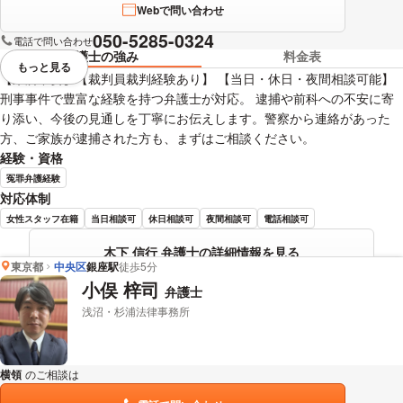
Webで問い合わせ
050-5285-0324
電話で問い合わせ
弁護士の強み
料金表
もっと見る
視覚的に省略されている要素を
【来所不要】【裁判員裁判経験あり】 【当日・休日・夜間相談可能】
刑事事件で豊富な経験を持つ弁護士が対応。 逮捕や前科への不安に寄
り添い、今後の見通しを丁寧にお伝えします。警察から連絡があった
方、ご家族が逮捕された方も、まずはご相談ください。
経験・資格
冤罪弁護経験
対応体制
女性スタッフ在籍
当日相談可
休日相談可
夜間相談可
電話相談可
木下 信行 弁護士の詳細情報を見る
東京都
中央区
銀座駅
徒歩5分
小俣 梓司
弁護士
浅沼・杉浦法律事務所
横領
のご相談は
下記のリンクからお問い合わせください。