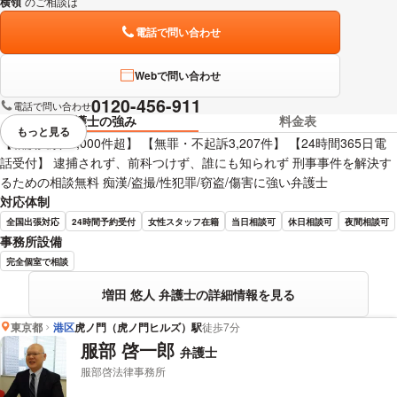
横領
のご相談は
下記のリンクからお問い合わせください。
電話で問い合わせ
Webで問い合わせ
0120-456-911
電話で問い合わせ
弁護士の強み
料金表
もっと見る
視覚的に省略されている要素を
【相談実績40,000件超】 【無罪・不起訴3,207件】 【24時間365日電
話受付】 逮捕されず、前科つけず、誰にも知られず 刑事事件を解決す
るための相談無料 痴漢/盗撮/性犯罪/窃盗/傷害に強い弁護士
対応体制
全国出張対応
24時間予約受付
女性スタッフ在籍
当日相談可
休日相談可
夜間相談可
事務所設備
完全個室で相談
増田 悠人 弁護士の詳細情報を見る
東京都
港区
虎ノ門（虎ノ門ヒルズ）駅
徒歩7分
服部 啓一郎
弁護士
服部啓法律事務所