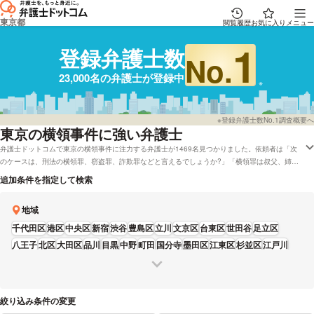
東京都
閲覧履歴
お気に入り
メニュー
1
登録弁護士数
No.
23,000名の弁護士が登録中
※登録弁護士数No.1調査概要へ
東京
の横領事件に強い弁護士
弁護士ドットコムで東京の横領事件に注力する弁護士が1469名見つかりました。依頼者は「次
のケースは、刑法の横領罪、窃盗罪、詐欺罪などと言えるでしょうか?」「横領罪は叔父、姉の
場合、成立するのでしょうか?」といった質問をもっております。弁護士ドットコムでは初回相
追加条件を指定して検索
談を無料で対応してくれる東京の弁護士や弁護士費用をカード払いで対応している弁護士といっ
たさまざまなニーズ別で調べることができます。具体的には「評判が高い横領事件に強い弁護士
地域
や弁護士の選び方はリサーチしたけれど、東京周辺の弁護士を費用で比較したい」などのニーズ
にも応じることができます。弁護士の中には「もちろん、裁判においても反対尋問等を駆使して
千代田区
港区
中央区
新宿
渋谷
豊島区
立川
文京区
台東区
世田谷
足立区
戦う力は十分に備わっております。」とおっしゃる方もいます。横領事件でお困りの方は弁護士
八王子
北区
大田区
品川
目黒
中野
町田
国分寺
墨田区
江東区
杉並区
江戸川
ドットコムに登録全弁護士22,835人から、報酬基準や営業時間などの希望を踏まえて、希望に
武蔵野
調布
葛飾区
板橋
多摩
練馬
府中
日野
荒川区
三鷹
昭島
狛江
福生
西東京
適した弁護士、法律事務所に問合せをしてみてください。
青梅
東大和
稲城
あきる野
絞り込み条件の変更