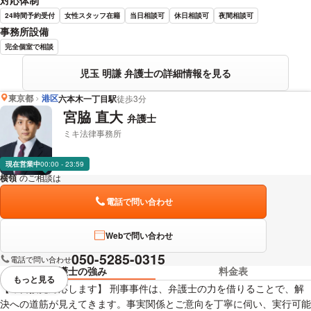
24時間予約受付
女性スタッフ在籍
当日相談可
休日相談可
夜間相談可
事務所設備
完全個室で相談
児玉 明謙 弁護士の詳細情報を見る
東京都
港区
六本木一丁目駅
徒歩3分
宮脇 直大
弁護士
ミキ法律事務所
現在営業中
00:00 - 23:59
横領
のご相談は
下記のリンクからお問い合わせください。
電話で問い合わせ
Webで問い合わせ
050-5285-0315
電話で問い合わせ
弁護士の強み
料金表
もっと見る
視覚的に省略されている要素を
【即日接見対応します】 刑事事件は、弁護士の力を借りることで、解
決への道筋が見えてきます。事実関係とご意向を丁寧に伺い、実行可能