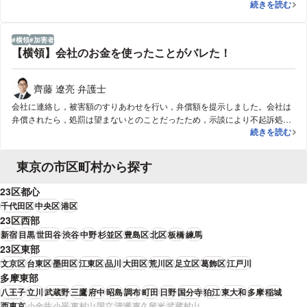
【横領額：数
続きを読む
事告訴をする前に交渉の場を取り持つことができました。
横領
加害者
【横領】会社のお金を使ったことがバレた！
齊藤 遼亮 弁護士
会社に連絡し，被害額のすりあわせを行い，弁償額を提示しました。会社は
弁償されたら，処罰は望まないとのことだったため，示談により不起訴処分
【横領】会社
続きを読む
となり終了しました。
東京の市区町村から探す
23区都心
千代田区
中央区
港区
23区西部
新宿
目黒
世田谷
渋谷
中野
杉並区
豊島区
北区
板橋
練馬
23区東部
文京区
台東区
墨田区
江東区
品川
大田区
荒川区
足立区
葛飾区
江戸川
多摩東部
八王子
立川
武蔵野
三鷹
府中
昭島
調布
町田
日野
国分寺
狛江
東大和
多摩
稲城
西東京
小金井
小平
東村山
国立
清瀬
東久留米
武蔵村山