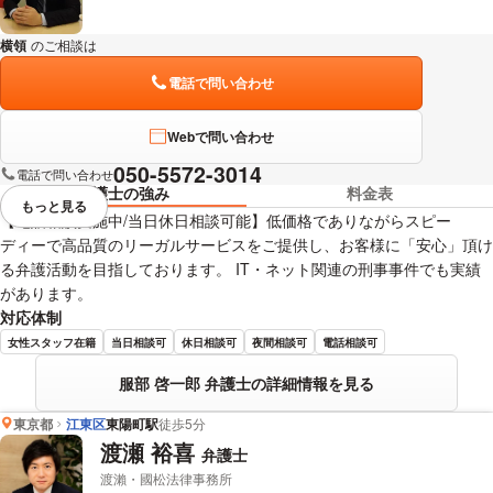
横領
のご相談は
下記のリンクからお問い合わせください。
電話で問い合わせ
Webで問い合わせ
050-5572-3014
電話で問い合わせ
弁護士の強み
料金表
もっと見る
視覚的に省略されている要素を
【電話相談実施中/当日休日相談可能】低価格でありながらスピー
ディーで高品質のリーガルサービスをご提供し、お客様に「安心」頂け
る弁護活動を目指しております。 IT・ネット関連の刑事事件でも実績
があります。
対応体制
女性スタッフ在籍
当日相談可
休日相談可
夜間相談可
電話相談可
服部 啓一郎 弁護士の詳細情報を見る
東京都
江東区
東陽町駅
徒歩5分
渡瀬 裕喜
弁護士
渡瀨・國松法律事務所