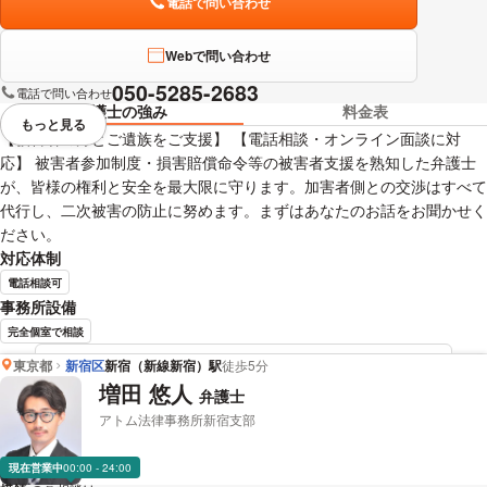
電話で問い合わせ
Webで問い合わせ
050-5285-2683
電話で問い合わせ
弁護士の強み
料金表
もっと見る
視覚的に省略されている要素を
【被害者の方とご遺族をご支援】 【電話相談・オンライン面談に対
応】 被害者参加制度・損害賠償命令等の被害者支援を熟知した弁護士
が、皆様の権利と安全を最大限に守ります。加害者側との交渉はすべて
代行し、二次被害の防止に努めます。まずはあなたのお話をお聞かせく
ださい。
対応体制
電話相談可
事務所設備
完全個室で相談
東京都
新宿区
新宿（新線新宿）駅
徒歩5分
小俣 梓司 弁護士の詳細情報を見る
増田 悠人
弁護士
アトム法律事務所新宿支部
現在営業中
00:00 - 24:00