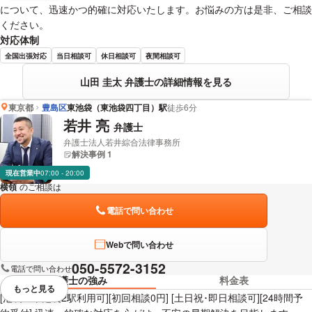
について、迅速かつ的確に対応いたします。お悩みの方は是非、ご相談
ください。
対応体制
全国出張対応
当日相談可
休日相談可
夜間相談可
山田 圭太 弁護士の詳細情報を見る
東京都
豊島区
東池袋（東池袋四丁目）駅
徒歩6分
若井 亮
弁護士
弁護士法人若井綜合法律事務所
解決事例 1
現在営業中
07:00 - 20:00
横領
のご相談は
下記のリンクからお問い合わせください。
電話で問い合わせ
Webで問い合わせ
050-5572-3152
電話で問い合わせ
弁護士の強み
料金表
もっと見る
視覚的に省略されている要素を
[池袋・東池袋2駅利用可][初回相談0円] [土日祝･即日相談可][24時間予