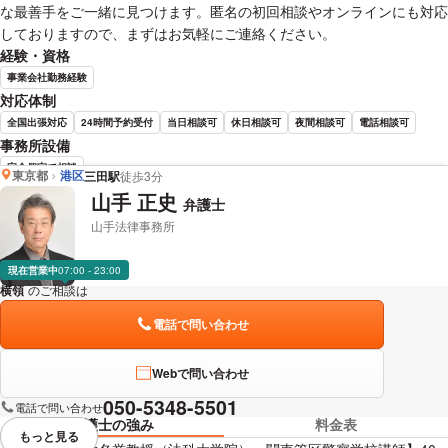
な最善手をご一緒に見つけます。匿名の初回相談やオンラインにも対応
しておりますので、まずはお気軽にご連絡ください。
経験・資格
事業会社勤務経験
対応体制
全国出張対応
24時間予約受付
当日相談可
休日相談可
夜間相談可
電話相談可
事務所設備
完全個室で相談
東京都
港区
三田駅
徒歩3分
山手 正史
弁護士
宮脇 直大 弁護士の詳細情報を見る
山手法律事務所
現在営業中
07:00 - 23:00
横領
のご相談は
下記のリンクからお問い合わせください。
電話で問い合わせ
Webで問い合わせ
050-5348-5501
電話で問い合わせ
弁護士の強み
料金表
もっと見る
視覚的に省略されている要素を