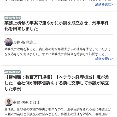
【業務上横領
続きを読む
た。そこで，まずは謝罪だけでもさせてほしいと申し入れ，依頼者とともに
謝罪に赴きました。 謝罪の場で，誠意を持った対応をする所存であるこ
と，できるだけ早い弁済計画を提示するので，刑事告発を待ってほしいと率
横領
加害者
直に申し入れました。責任者は，会社としても刑事告発するよりは，お金が
業務上横領の事案で速やかに示談を成立させ、刑事事件
返ってきた方が良いという考えを示し，とりあえず様子を見るという方針に
化を回避しました
変わりました。 その後の粘り強い交渉で，超長期分割での示談が成立し，
事件は終了となりました。
若井 亮 弁護士
勤務先に連絡を取ると、責任者の方が弁護士からの連絡を予想していたよう
な反応をしておりました。すぐに勤務先に弁済金を持参して訪問すると、責
業務上横領の
続きを読む
任者の方から、実は横領の事実に気づいていたが、途中で止めてくれると
思っていたという話を受けました。このまま何も連絡がなければ警察に対応
を要請しようと思っていたとの話もされ、こちらから申し出たため事件には
横領
加害者
しないという約束をしてくれました。なお、金額については勤務先は正確に
【横領額：数百万円規模】【ベテラン経理担当】魔が差
把握していなかったのですが、自発的に申し出たという点を考慮し、申し出
した！会社側が刑事告訴をする前に交渉して示談が成立
た金額での和解を受け入れてくれました。その場で示談書を取り交わし、事
した事例
件は終了となりました。
高間 信聡 弁護士
受任後、依頼者の横領の事実が明白なので、刑事告訴をされる前に弁護士は
依頼者の会社と示談交渉に望みました。弁護士の迅速な対応で、会社側が刑