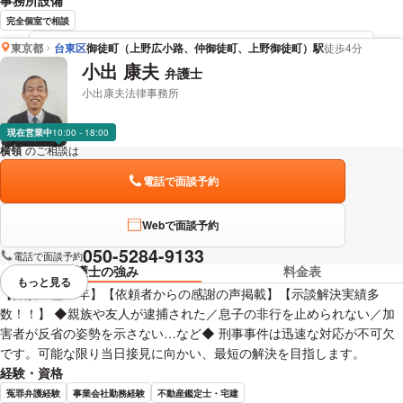
事務所設備
完全個室で相談
東京都
台東区
御徒町（上野広小路、仲御徒町、上野御徒町）駅
徒歩4分
五十部 紀英 弁護士の詳細情報を見る
小出 康夫
弁護士
小出康夫法律事務所
現在営業中
10:00 - 18:00
横領
のご相談は
下記のリンクからお問い合わせください。
電話で面談予約
Webで面談予約
050-5284-9133
電話で面談予約
弁護士の強み
料金表
もっと見る
視覚的に省略されている要素を
【弁護士歴30年】【依頼者からの感謝の声掲載】【示談解決実績多
数！！】 ◆親族や友人が逮捕された／息子の非行を止められない／加
害者が反省の姿勢を示さない…など◆ 刑事事件は迅速な対応が不可欠
です。可能な限り当日接見に向かい、最短の解決を目指します。
経験・資格
冤罪弁護経験
事業会社勤務経験
不動産鑑定士・宅建