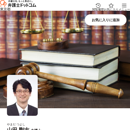
東京都
閲覧履歴
お気に入り
メニュー
やまだ つよし
山田 剛志
プロフィール