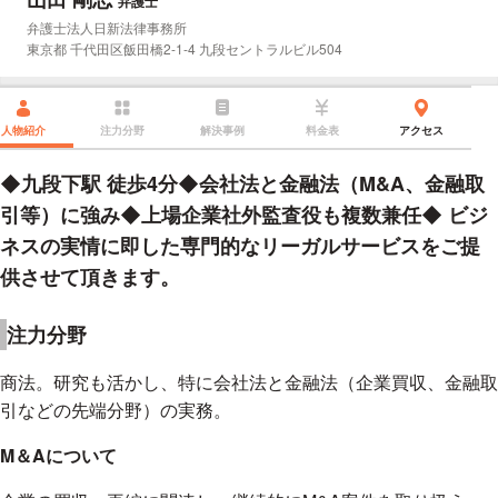
弁護士
所属事務所：
弁護士法人日新法律事務所
所在地：
東京都 千代田区飯田橋2-1-4 九段セントラルビル504
人物紹介
注力分野
解決事例
料金表
アクセス
◆九段下駅 徒歩4分◆会社法と金融法（M&A、金融取
引等）に強み◆上場企業社外監査役も複数兼任◆ ビジ
ネスの実情に即した専門的なリーガルサービスをご提
供させて頂きます。
注力分野
商法。研究も活かし、特に会社法と金融法（企業買収、金融取
引などの先端分野）の実務。
M＆Aについて