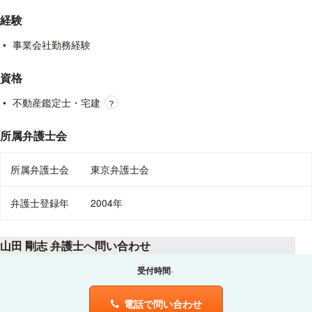
審議会委員、同PFI審議会委員、日本証券経済研究所・金融商
経験
品取引法研究会委員等を歴任。
2023年現在、日本瓦斯株式会社（東証プライム）社外監査
事業会社勤務経験
役、株式会社トップカルチャー（スタンダード）社外監査役ま
た、非上場会社の社外監査役も複数兼任。
資格
不動産鑑定士・宅建
？
所属学会
所属弁護士会
日本私法学会、金融法学会、日本信託法学会
所属弁護士会
東京弁護士会
営業時間
弁護士登録年
2004年
9:30 – 17:30（土日・祝日除く）
山田 剛志 弁護士へ問い合わせ
アクセス
受付時間
東京メトロ半蔵門線・東西線・都営新宿線 九段下駅A5番出
口 徒歩4分
電話で問い合わせ