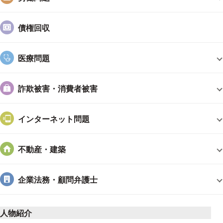
2011年論文博士（法学）。「アクティビストと情報漏洩
（上）」旬刊商事法務2304号（2022．09．05）「アク
債権回収
ティビストと情報漏洩（下）」が旬刊商事法務2306号
（2022．09．25）に掲載、「日本経済新聞経済教室」など
論文等極めて多数。
医療問題
職歴
詐欺被害・消費者被害
銀行員、1996年新潟大学助教授・准教授を経て、2010年～
成城大学法学部教授。
インターネット問題
1999年9～11月カナダ・アルバータ（Alberta）大学客員教
授（Visiting Professor）・環太平洋講座（Pacific Rim
不動産・建築
Law）担当
2004年弁護士登録（新潟弁護士会）、2010年東京弁護士会
企業法務・顧問弁護士
に登録換え。
2020年3月に弁護士法人日新法律事務所設立。
これまでに新潟簡易裁判所調停委員、新潟県庁県有財産証券化
人物紹介