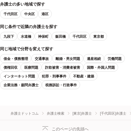
弁護士の多い地域で探す
千代田区
中央区
港区
同じ条件で近隣の弁護士を探す
九段下
水道橋
神保町
飯田橋
千代田区
東京都
同じ地域で分野を変えて探す
借金・債務整理
交通事故
離婚・男女問題
遺産相続
労働問題
債権回収
医療問題
詐欺被害・消費者被害
国際・外国人問題
インターネット問題
犯罪・刑事事件
不動産・建築
企業法務・顧問弁護士
税務訴訟・行政事件
弁護士ドットコム
弁護士検索
[東京]弁護士
[千代田区]弁護士
このページの先頭へ