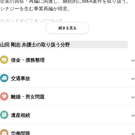
企業の買収・再編に関連し、継続的にM&A案件を取り扱う。
シナジーを生む事業再編が得意。
セカンドオピニオンについて
続きを見る
実際の経営判断や事業再編に関連して、中立的な立場からの意
見書、第三者委員会など、正確な評価、相談が可能です。
山田 剛志 弁護士の取り扱う分野
株主総会・アクティビスト対応
借金・債務整理
最新事案（三ツ星事件）等を踏まえて、IR対応、スキーム（買
収防衛策）構築が可能です。
交通事故
経歴
離婚・男女問題
新潟大学法学部卒業後、銀行員を経て、一橋大学大学院法学研
究科博士後期課程単位取得。
遺産相続
2000年～2001年アメリカ・コロンビア大学ロースクール客
員研究員（Visiting Scholar）。
労働問題