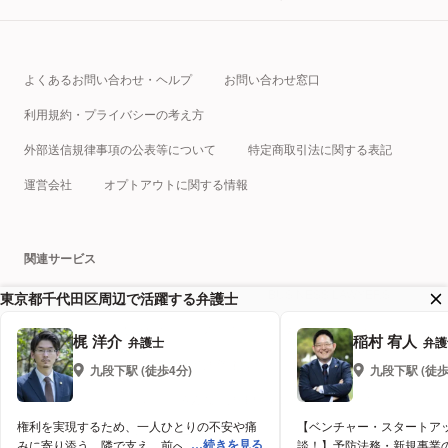
よくあるお問い合わせ・ヘルプ
お問い合わせ窓口
利用規約・プライバシーの考え方
外部送信規律事項の公表等について
特定商取引法に関する表記
運営会社
オプトアウトに関する情報
関連サービス
税理士ドットコム
クラウドサイン
BUSINESS LAWYERS
東京都千代田区周辺で活躍する弁護士
弁護士ドットコムキャリア
プロフェッショナルテック総研
梶 洋介
稲村 宥人
弁護士
弁護
相続弁護士 ドットコム
企業法務弁護士 ドットコム
九段下
駅 (徒歩
4
分)
九段下
駅 (徒
離婚弁護士 ドットコム
みんなの法律相談まとめアーカイブ
【ベンチャー・スタートア
権利を実現するため、一人ひとりの不安や痛
UNITIS
AI炎上チェッカー
続きを見る
談！】予防法務・新規事業
みに寄り添う。隣で支え、前へ歩き出すお手