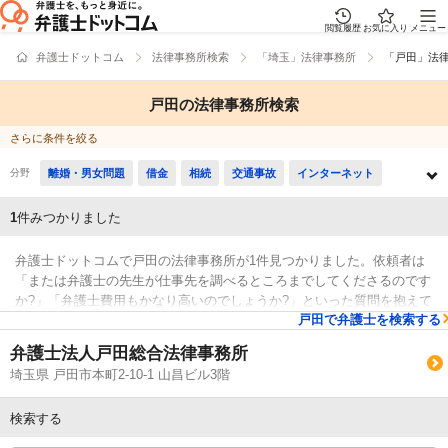
閲覧履歴
お気に入り
メニュー
弁護士ドットコム
法律事務所検索
「埼玉」法律事務所
「戸田」法
戸田の法律事務所検索
さらに条件を絞る
分野
離婚・男女問題
借金
相続
交通事故
インターネット
消費者被害
労働
債権回収
国際・外国人問題
医療
1
件みつかりました
税務訴訟
行政事件
犯罪・刑事事件
不動産・建築
弁護士ドットコムで戸田の法律事務所が1件見つかりました。依頼者は
企業法務
「または弁護士の先生が仕事先を調べるところまでしてくださるのです
か?」「弁護士費用もかなり高いのでしょうか?」といった質問を抱えて
戸田で弁護士を検索する
おります。弁護士ドットコムでは着手金無料で対応している法律事務所
検索結果
や完全個室で対応する法律事務所などがあります。そのため、例えば
弁護士法人戸田総合法律事務所
「レビューが良い法律事務所の選び方などはほとんどチェックしたけ
埼玉県 戸田市本町2-10-1 山昌ビル3階
ど、戸田周辺の法律事務所を営業時間で比較したい」などの要望にも応
じることができます。弁護士ドットコムに登録する法律事務所から、事
検索する
務所の設備や取扱分野などの希望を踏まえて、希望に適した法律事務所
に問合せをしてみてください。