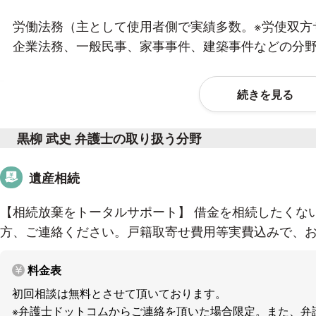
労働法務（主として使用者側で実績多数。※労使双方
企業法務、一般民事、家事事件、建築事件などの分野
■経歴
続きを見る
2004年（平成16年）3月 立命館大学法学部 卒業
黒柳 武史 弁護士の取り扱う分野
2006年（平成18年）3月 関西学院大学法科大学院 卒業
2006年（平成18年）9月 司法試験 合格
遺産相続
2007年（平成19年）12月 司法修習修了（60期）
弁護士登録（大阪弁護士会）
【相続放棄をトータルサポート】 借金を相続したくな
中本総合法律事務所入所
方、ご連絡ください。戸籍取寄せ費用等実費込みで、お一
2020年（令和2年）4月 賢誠総合法律事務所 移籍
料金表
■著書等
初回相談は無料とさせて頂いております。
※弁護士ドットコムからご連絡を頂いた場合限定。また、弁