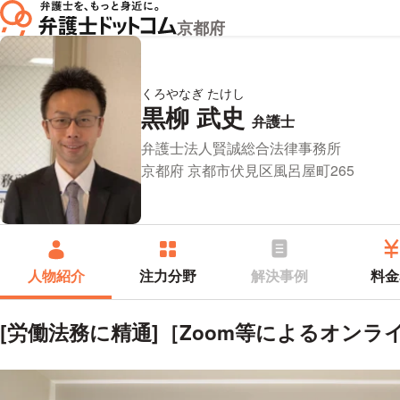
京都府
くろやなぎ たけし
黒柳 武史
プロフィ
弁護士
所属事務所：
弁護士法人賢誠総合法律事務所
所在地：
京都府 京都市伏見区風呂屋町265
人物紹介
注力分野
解決事例
料金
[労働法務に精通]［Zoom等によるオンラ