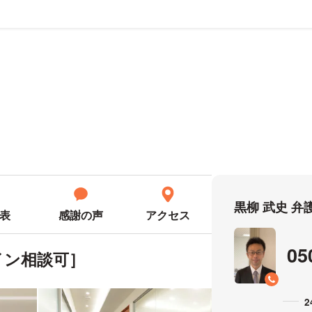
ール
黒柳 武史 
表
感謝の声
アクセス
05
イン相談可］