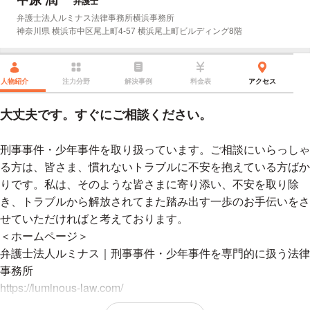
弁護士
所属事務所：
弁護士法人ルミナス法律事務所横浜事務所
所在地：
神奈川県 横浜市中区尾上町4-57 横浜尾上町ビルディング8階
人物紹介
注力分野
解決事例
料金表
アクセス
大丈夫です。すぐにご相談ください。
刑事事件・少年事件を取り扱っています。ご相談にいらっしゃ
る方は、皆さま、慣れないトラブルに不安を抱えている方ばか
りです。私は、そのような皆さまに寄り添い、不安を取り除
き、トラブルから解放されてまた踏み出す一歩のお手伝いをさ
せていただければと考えております。
＜ホームページ＞
弁護士法人ルミナス｜刑事事件・少年事件を専門的に扱う法律
事務所
https://luminous-law.com/