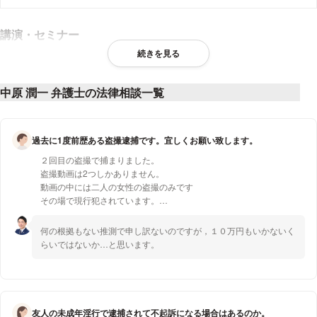
講演・セミナー
続きを見る
岐阜県弁護士会 反対尋問を極める研修 講師
2023年 1月
中原 潤一 弁護士の法律相談一覧
埼玉弁護士会 被疑者否認弁護研修 講師
2023年 3月
過去に1度前歴ある盗撮逮捕です。宜しくお願い致します。
２回目の盗撮で捕まりました。
岐阜県弁護士会 公判前整理手続研修 講師
盗撮動画は2つしかありません。
動画の中には二人の女性の盗撮のみです
2023年 9月
その場で現行犯されています。
恐らく被害届けも出されているかと思います。
著書・論文
何の根拠もない推測で申し訳ないのですが，１０万円もいかないく
常習でもなく初めから嘘無しで認め反省しました。
らいではないか…と思います。
それでかは分からないのですが拘留は48時間で
季刊刑事弁護第106号「若手弁護士『困った!?』事例Q＆A」
身柄を検察に連れて行かれることもなく
48時間で釈放されたのですが自分には
2021年 4月
前科は無く前歴が５年前に1回(盗撮ではなく別件)
あります。
友人の未成年淫行で逮捕されて不起訴になる場合はあるのか。
「事例から掴む保釈請求を通す技術」第一法規株式会社（共著）