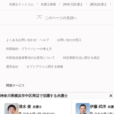
弁護士ドットコム
弁護士検索
[神奈川]弁護士
[横浜]弁護士
このページの先頭へ
よくあるお問い合わせ・ヘルプ
お問い合わせ窓口
利用規約・プライバシーの考え方
外部送信規律事項の公表等について
特定商取引法に関する表記
運営会社
オプトアウトに関する情報
関連サービス
税理士ドットコム
クラウドサイン
BUSINESS LAWYERS
神奈川県横浜市中区周辺で活躍する弁護士
弁護士ドットコムキャリア
プロフェッショナルテック総研
清水 俊
伊藤 武洋
弁護士
弁護
相続弁護士 ドットコム
企業法務弁護士 ドットコム
日本大通り
駅 (徒歩
3
分)
日本大通り
駅 