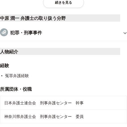
※すぐに電話に出ることができない場合には、留守番電話にて
続きを見る
対応させていただきます。次の内容をメッセージとして残して
いただければ、折り返しご連絡を差し上げます。
中原 潤一 弁護士の取り扱う分野
①ご相談者様のお名前・電話番号
②事件の名前（罪名）
犯罪・刑事事件
③警察署の名前
④ご本人が逮捕されている場合には、逮捕日
人物紹介
経験
冤罪弁護経験
所属団体・役職
日本弁護士連合会 刑事弁護センター 幹事
神奈川県弁護士会 刑事弁護センター 委員