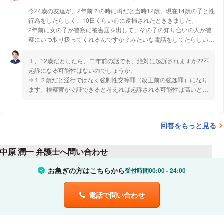
今24歳の友達が、2年前？の時に噂だと当時12歳、現在14歳の子と性
2021年 8月
全て取り調べ後、刑事からは検察から連絡あるか
行為をしたらしく、10日くらい前に逮捕されたとききました。
無いかは分からないが、あったら対応してください。と、言われたの
2年前に女の子が警察に被害届を出して、その子の知り合いの人が警
ですが、余罪もないので
「痴漢を弁護する理由」日本評論社（共著）
察にいつ取り扱ってくれるんですか？みたいな電話をしてたらしいん
再逮捕や起訴されるなどはないと思うのですが
2022年 9月
です。
それでも罰金は濃厚でしょうか？
女の子を無理矢理やったわけではないんですけど、
それとも、不起訴で罰金がこないケースも十分に
１、12歳だとしたら、二年前の話でも、絶対に起訴されますか⁇不
ありえるでしょうか？
起訴になる可能性はないのでしょうか。
１、12歳だとしたら、二年前の話でも、絶対に起訴されますか⁇不起
⇒１２歳だと淫行ではなく強制性交等罪（改正前の強姦罪）になり
訴になる可能性はないのでしょうか。
因みに刑事には多少借金あり年収も200万以下も
ます。検察官が立証できると考えれば起訴される可能性は高いと思
伝えていますが検事はそれらを考慮してもらえるのでしょうか？
います。一方で，検察官が立証できないと考えたら不起訴になり得
２、もし、起訴された時は何年くらいで、でてくるんでしょうか。
ますので，「絶対に起訴されるか」と聞かれたら，絶対ではないと
回答宜しくお願い致します。
いうお答えになります。
回答をもっと見る
３、不起訴の場合、最高で何日帰れないんでしょうか。←その日にち
を超えた場合起訴されたと思っていいんですか？？
２、もし、起訴された時は何年くらいで、でてくるんでしょうか。
⇒起訴されて有罪になった場合，私の感覚ですが懲役４～５年では
中原 潤一 弁護士へ問い合わせ
ないかと思います。あくまで個人的な感覚なので，正確性の保証は
できません。
お急ぎの方はこちらから
受付時間
00:00
24:00
３、不起訴の場合、最高で何日帰れないんでしょうか。←その日に
ちを超えた場合起訴されたと思っていいんですか？？
電話で問い合わせ
⇒逮捕も合わせると最大２３日間身体拘束されることになります。
この日にちを超えた場合，起訴されている可能性もありますし，別
件で再逮捕されている可能性もありますので，一概に起訴されたと