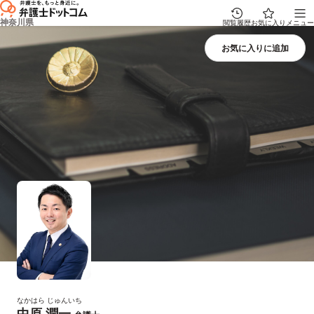
神奈川県
閲覧履歴
お気に入り
メニュー
なかはら じゅんいち
中原 潤一
プロフィール