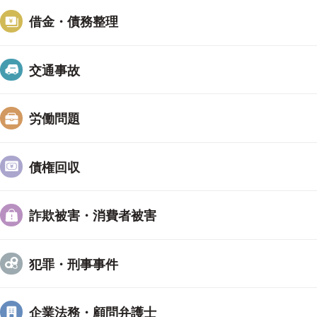
「心が軽くなりました。先生に出会えてよかったです
借金・債務整理
「話し合いが難航していたところ、スムーズに解決し
交通事故
＜アクセス＞
労働問題
横浜駅から徒歩６分
事務所から徒歩０分に駐車場あり(３１０円／３０分
債権回収
詐欺被害・消費者被害
犯罪・刑事事件
企業法務・顧問弁護士