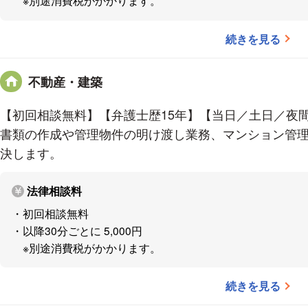
※別途消費税がかかります。
相続
公正証書遺言の作成
続きを見る
遺産分割協議
生前贈与
不動産・建築
成年後見
事業承継
【初回相談無料】【弁護士歴15年】【当日／土日／夜
遺留分の減殺請求
書類の作成や管理物件の明け渡し業務、マンション管
不動産・土地の相続
決します。
法律相談料
＜事務所の特徴・強み＞
・初回相談無料
土日・夜間でも相談可能
・以降30分ごとに 5,000円
現地調査、相手方との交渉など、遠方への出張であ
※別途消費税がかかります。
続きを見る
＜このような声をいただいております＞