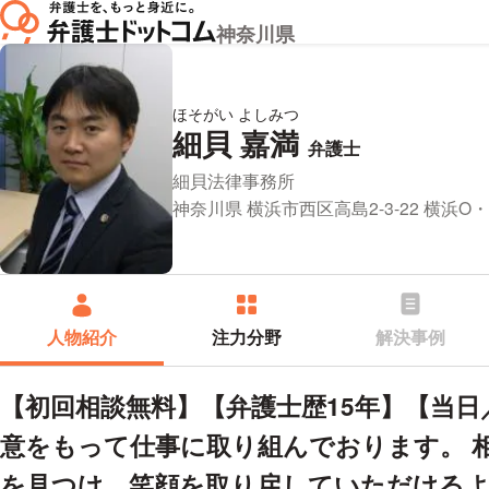
神奈川県
ほそがい よしみつ
細貝 嘉満
プロフィ
弁護士
所属事務所：
細貝法律事務所
所在地：
神奈川県 横浜市西区高島2-3-22 横浜O
人物紹介
注力分野
解決事例
【初回相談無料】【弁護士歴15年】【当
意をもって仕事に取り組んでおります。 
を見つけ、笑顔を取り戻していただける