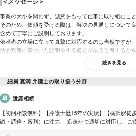
＜メッセージ＞
事案の大小を問わず、誠意をもって仕事に取り組むこ
そのため、依頼を受ける際は、解決の見通しについて
含めて丁寧にご説明しております。
依頼者の立場に立って真摯に対応するのは当然ですが
法的判断に基づいた説明をする必要があると考えるか
続きを見る
相談者は、ご自身でも情報が混乱していることがよく
説明するよう心がけています。
また、相談者から話を聞く中で、状況を整理しつつ、
細貝 嘉満 弁護士の取り扱う分野
案していきたいと考えています。
遺産相続
＜取り扱い案件＞
【初回相談無料】【弁護士歴15年の実績】【横浜駅徒歩
議・調停・審判）に注力。 迅速かつ適切に対応し、ご
離婚問題