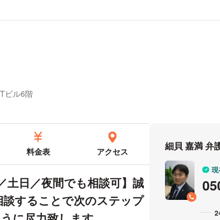
ール
・Tビル6階
細貝 嘉満 
料金表
アクセス
現
日／土日／夜間でも相談可】誠
05
相談することで次のステップ
ように尽力致します。