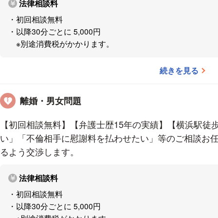
財産分与
法律相談料
慰謝料請求
・初回相談無料
養育費請求
・以降30分ごとに 5,000円
親権問題
※別途消費税がかかります。
面会交流
続きを見る
不動産問題
離婚・男女問題
賃料・売買代金等の債権回収
入居テナント・不動産会社等とのトラブル対応
【初回相談無料】【弁護士歴15年の実績】【横浜駅徒歩
不動産登記申請
い」「不倫相手に慰謝料を払わせたい」等のご相談お任
元請け・下請けなどの建築業者間のトラブル
るよう交渉します。
地代・家賃交渉
サブリース・転貸借
法律相談料
近隣トラブル（騒音・日照・悪臭・ペット問題）
・初回相談無料
境界確定
・以降30分ごとに 5,000円