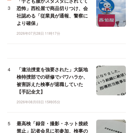
「子ども服がズタズタにされてて
恐怖」西松屋で商品切りつけ、会
社認める「従業員が通報、警察に
より確保」
2026年07月28日 11時17分
「違法捜査を強要された」大阪地
検特捜部での研修でパワハラか、
被害訴えた検事が退職していた
【手記全文】
2026年08月03日 15時05分
最高検「録音・撮影・ネット接続
禁止」記者会見に初参加、検事の