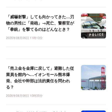
「威嚇射撃」しても向かってきた…刃
物の男性に「発砲」→死亡、警察官が
「拳銃」を撃てるのはどんなとき？
2026年08月06日 11時13分
「売上金を金庫に戻して」避難した従
業員を館内へ…イオンモール熊本爆
発、会社や幹部は法的責任を問われ
る？
2026年08月06日 10時35分