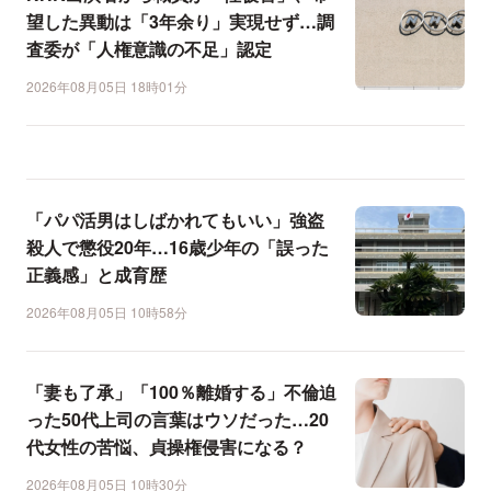
望した異動は「3年余り」実現せず…調
査委が「人権意識の不足」認定
2026年08月05日 18時01分
「パパ活男はしばかれてもいい」強盗
殺人で懲役20年…16歳少年の「誤った
正義感」と成育歴
2026年08月05日 10時58分
「妻も了承」「100％離婚する」不倫迫
った50代上司の言葉はウソだった…20
代女性の苦悩、貞操権侵害になる？
2026年08月05日 10時30分