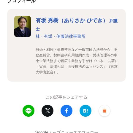
プロフィール
有坂 秀樹（ありさか ひでき）
弁護
士
林・有坂・伊藤法律事務所
離婚・相続・債務整理など一般市民の法務から、不
動産賃貸、契約書や利用規約作成・労務管理等の中
小企業法務まで幅広く業務を手がけている。 共著に
「実践 法律相談 面接技法のエッセンス」（東京
大学出版会）。
この記事をシェアする
Googleトップニュースでフォロー